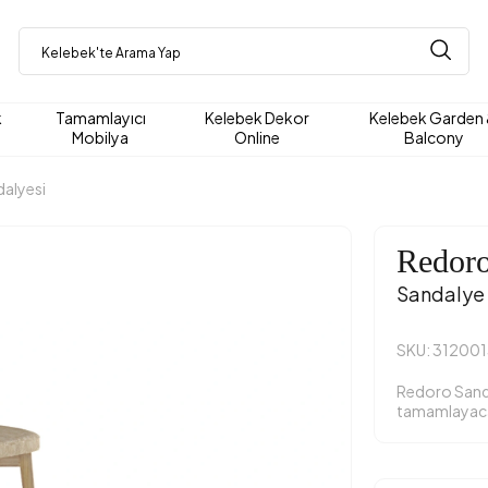
k
Tamamlayıcı
Kelebek Dekor
Kelebek Garden
Mobilya
Online
Balcony
alyesi
Redor
Sandalye
SKU: 31200
Redoro Sandal
tamamlayac