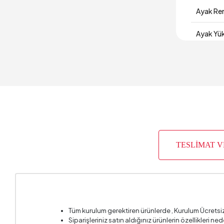
Ayak Re
Ayak Yük
Derinlik
Garanti 
Genişlik
Gövde M
TESLİMAT 
Hacim (
Maksimu
Oturma D
Tüm kurulum gerektiren ürünlerde , Kurulum Ücretsi
Oturma 
Siparişleriniz satın aldığınız ürünlerin özellikleri ne