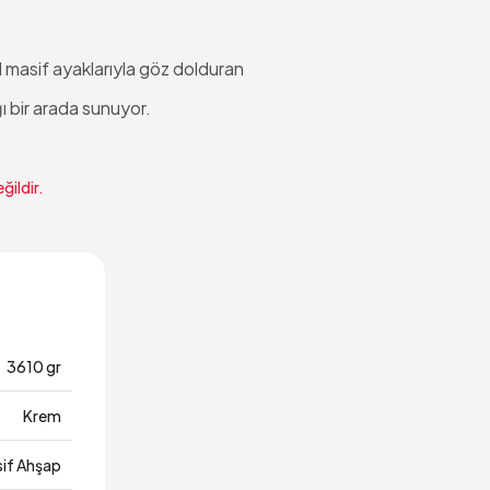
 masif ayaklarıyla göz dolduran
ı bir arada sunuyor.
ğildir.
3610 gr
Krem
if Ahşap