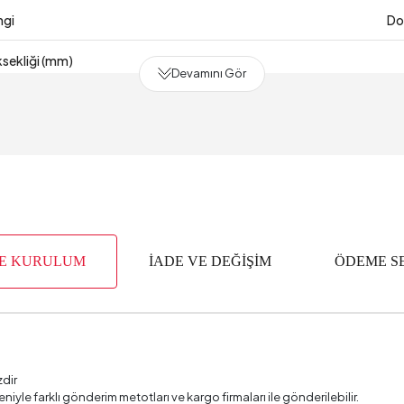
ngi
Do
sekliği (mm)
Devamını Gör
 (mm)
Süresi
2 Y
 (mm)
alzemesi
Masif Ahşap 
VE KURULUM
İADE VE DEĞİŞİM
ÖDEME S
m3)
m Taşıma Kapasitesi (kg)
erinliği (mm)
zdir
Genişliği (mm)
deniyle farklı gönderim metotları ve kargo firmaları ile gönderilebilir.