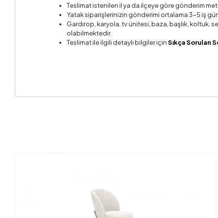
Teslimat istenilen il ya da ilçeye göre gönderim met
Oturma 
Yatak siparişlerinizin gönderimi ortalama 3-5 iş gün
Gardırop, karyola, tv ünitesi, baza, başlık, koltuk,
Oturma 
olabilmektedir.
Teslimat ile ilgili detaylı bilgiler için
Sıkça Sorulan S
Oturum 
Paket Sa
Yüksekl
Kumaş A
Kumaş R
Ayak Ma