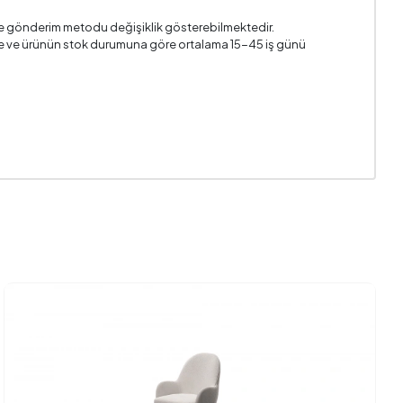
k Konfor
i ve gönderim metodu değişiklik gösterebilmektedir.
n ile ve ürünün stok durumuna göre ortalama 15-45 iş günü
495 mm
28 DNS
1
820 mm
k Dokulu
Krem
ğal Meşe