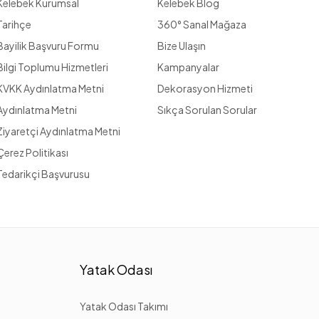
Kelebek Kurumsal
Kelebek Blog
Tarihçe
360° Sanal Mağaza
Bayilik Başvuru Formu
Bize Ulaşın
Bilgi Toplumu Hizmetleri
Kampanyalar
KVKK Aydınlatma Metni
Dekorasyon Hizmeti
Aydınlatma Metni
Sıkça Sorulan Sorular
Ziyaretçi Aydınlatma Metni
Çerez Politikası
Tedarikçi Başvurusu
Yatak Odası
Yatak Odası Takımı