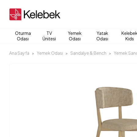
Oturma
TV
Yemek
Yatak
Kelebe
Odası
Ünitesi
Odası
Odası
Kids
Ana Sayfa
Yemek Odası
Sandalye & Bench
Yemek Sand