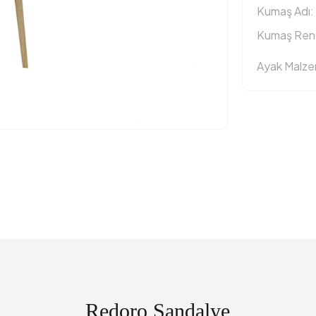
Kumaş Adı:
Kumaş Reng
Ayak Malz
Redoro Sandalye