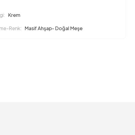
i:
Krem
eme-Renk:
Masif Ahşap- Doğal Meşe