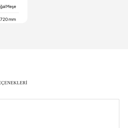
ğal Meşe
720 mm
450 mm
ıl Garanti
445 mm
I Döşeme
EÇENEKLERİ
0,21 m3
100 kg
455 mm
460 mm