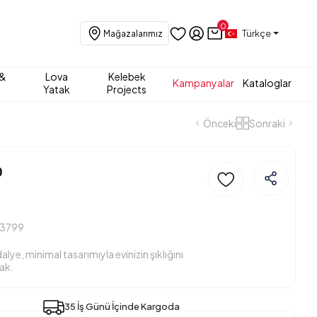
0
Türkçe
Mağazalarımız
 &
Lova
Kelebek
Kampanyalar
Kataloglar
Yatak
Projects
Önceki
Sonraki
o
13799
ye, minimal tasarımıyla evinizin şıklığını
ak.
35 İş Günü İçinde Kargoda