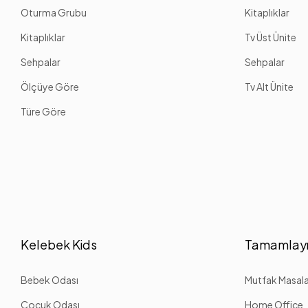
Oturma Grubu
Kitaplıklar
Kitaplıklar
Tv Üst Ünite
Sehpalar
Sehpalar
Ölçüye Göre
Tv Alt Ünite
Türe Göre
Kelebek Kids
Tamamlayı
Bebek Odası
Mutfak Masalar
Çocuk Odası
Home Office