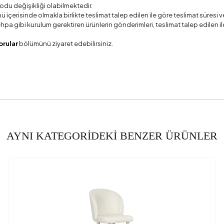
odu değişikliği olabilmektedir.
Konforu
Dinami
ü içerisinde olmakla birlikte teslimat talep edilen ile göre teslimat süres
 sehpa gibi kurulum gerektiren ürünlerin gönderimleri, teslimat talep edile
Yüksekliği (mm)
orular
bölümünü ziyaret edebilirsiniz.
Malzemesi
yısı
ik (mm)
dı
Nubu
AYNI KATEGORİDEKİ BENZER ÜRÜNLER
engi
lzeme-Renk
Masif Ahşap- Do