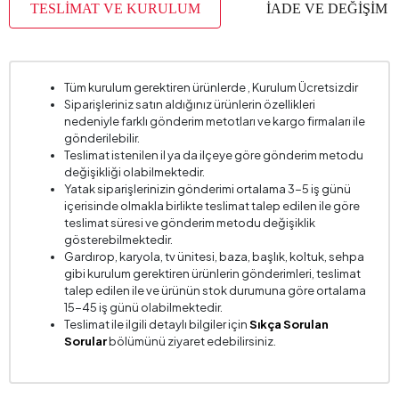
TESLİMAT VE KURULUM
İADE VE DEĞİŞİM
Tüm kurulum gerektiren ürünlerde , Kurulum Ücretsizdir
Siparişleriniz satın aldığınız ürünlerin özellikleri
nedeniyle farklı gönderim metotları ve kargo firmaları ile
gönderilebilir.
Teslimat istenilen il ya da ilçeye göre gönderim metodu
değişikliği olabilmektedir.
Yatak siparişlerinizin gönderimi ortalama 3-5 iş günü
içerisinde olmakla birlikte teslimat talep edilen ile göre
teslimat süresi ve gönderim metodu değişiklik
gösterebilmektedir.
Gardırop, karyola, tv ünitesi, baza, başlık, koltuk, sehpa
gibi kurulum gerektiren ürünlerin gönderimleri, teslimat
talep edilen ile ve ürünün stok durumuna göre ortalama
15-45 iş günü olabilmektedir.
Teslimat ile ilgili detaylı bilgiler için
Sıkça Sorulan
Sorular
bölümünü ziyaret edebilirsiniz.