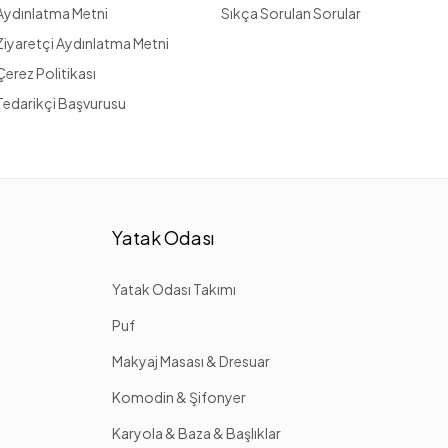
Aydınlatma Metni
Sıkça Sorulan Sorular
Ziyaretçi Aydınlatma Metni
Çerez Politikası
Tedarikçi Başvurusu
Yatak Odası
Yatak Odası Takımı
Puf
Makyaj Masası & Dresuar
Komodin & Şifonyer
Karyola & Baza & Başlıklar