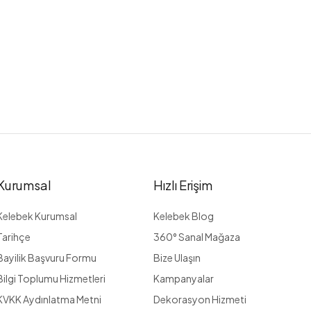
Kurumsal
Hızlı Erişim
Kelebek Kurumsal
Kelebek Blog
Tarihçe
360° Sanal Mağaza
Bayilik Başvuru Formu
Bize Ulaşın
Bilgi Toplumu Hizmetleri
Kampanyalar
KVKK Aydınlatma Metni
Dekorasyon Hizmeti