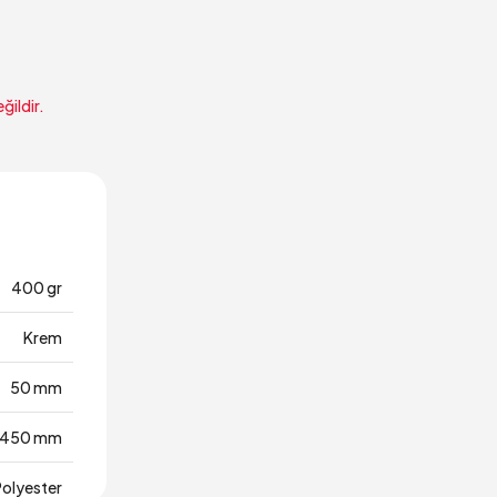
ğildir.
400 gr
Krem
50 mm
450 mm
Polyester