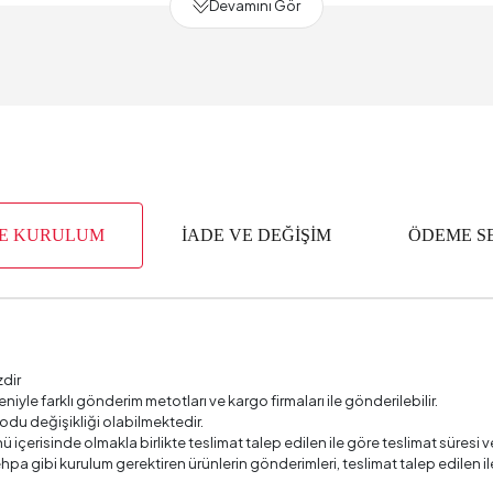
Devamını Gör
eri
ik (mm)
VE KURULUM
İADE VE DEĞİŞİM
ÖDEME S
zdir
deniyle farklı gönderim metotları ve kargo firmaları ile gönderilebilir.
odu değişikliği olabilmektedir.
ü içerisinde olmakla birlikte teslimat talep edilen ile göre teslimat süres
 sehpa gibi kurulum gerektiren ürünlerin gönderimleri, teslimat talep edile