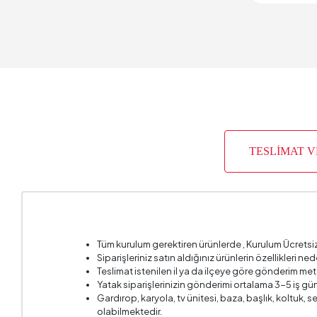
Üretim Y
Yüksekl
TESLİMAT 
Tüm kurulum gerektiren ürünlerde , Kurulum Ücretsi
Siparişleriniz satın aldığınız ürünlerin özellikleri ne
Teslimat istenilen il ya da ilçeye göre gönderim met
Yatak siparişlerinizin gönderimi ortalama 3-5 iş gün
Gardırop, karyola, tv ünitesi, baza, başlık, koltuk,
olabilmektedir.