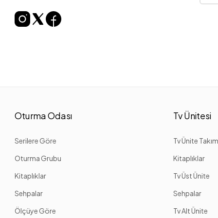
Oturma Odası
Tv Ünitesi
Serilere Göre
Tv Ünite Takım
Oturma Grubu
Kitaplıklar
Kitaplıklar
Tv Üst Ünite
Sehpalar
Sehpalar
Ölçüye Göre
Tv Alt Ünite