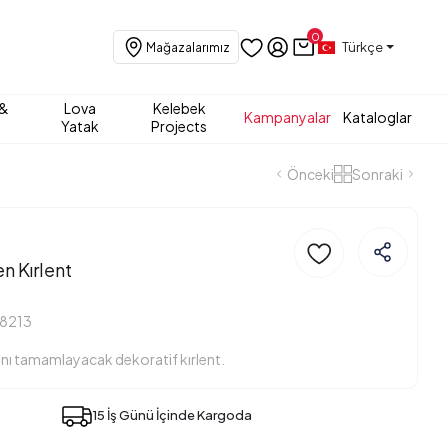
0
Türkçe
Mağazalarımız
 &
Lova
Kelebek
Kampanyalar
Kataloglar
Yatak
Projects
Önceki
Sonraki
n Kırlent
18213
ığını tamamlayacak dekoratif kırlent.
15 İş Günü İçinde Kargoda