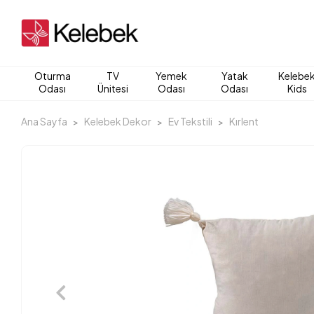
Oturma
TV
Yemek
Yatak
Kelebe
Odası
Ünitesi
Odası
Odası
Kids
Ana Sayfa
Kelebek Dekor
Ev Tekstili
Kırlent