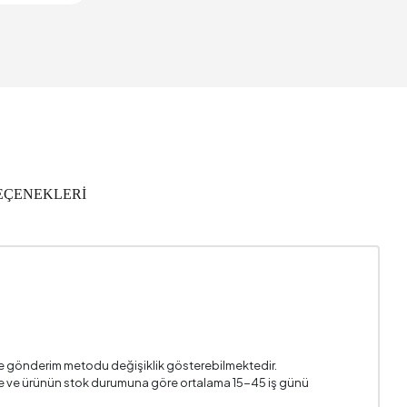
Türkiye
50 mm
EÇENEKLERİ
i ve gönderim metodu değişiklik gösterebilmektedir.
n ile ve ürünün stok durumuna göre ortalama 15-45 iş günü