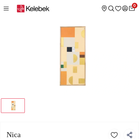
0
Nica