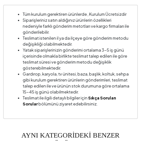
Tüm kurulum gerektiren ürünlerde , Kurulum Ücretsizdir
Siparişleriniz satın aldığınız ürünlerin özellikleri
nedeniyle farklı gönderim metotları ve kargo firmaları ile
gönderilebilir.
Teslimat istenilen il ya da ilçeye göre gönderim metodu
değişikliği olabilmektedir.
Yatak siparişlerinizin gönderimi ortalama 3-5 iş günü
içerisinde olmakla birlikte teslimat talep edilen ile göre
teslimat süresi ve gönderim metodu değişiklik
gösterebilmektedir.
Gardırop, karyola, tv ünitesi, baza, başlık, koltuk, sehpa
gibi kurulum gerektiren ürünlerin gönderimleri, teslimat
talep edilen ile ve ürünün stok durumuna göre ortalama
15-45 iş günü olabilmektedir.
Teslimat ile ilgili detaylı bilgiler için
Sıkça Sorulan
Sorular
bölümünü ziyaret edebilirsiniz.
AYNI KATEGORİDEKİ BENZER