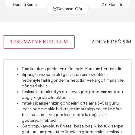
Garanti Süresi
2 Yıl Garanti
Devamını Gör
Genişlik (mm)
2420 mm
İskelet Yapısı
Ahşap
Kapasite
3 Kişi
TESLİMAT VE KURULUM
İADE VE DEĞİŞİM
Kartela Kumaş No
6667
Kırlent 1 Adet
2
Kırlent 1 Kumaş Rengi
Çok Renkli
Tüm kurulum gerektiren ürünlerde , Kurulum Ücretsizdir
Siparişleriniz satın aldığınız ürünlerin özellikleri
Kırlent 1 Ölçüsü
45x45 cm
nedeniyle farklı gönderim metotları ve kargo firmaları ile
Kırlent Adedi
2
gönderilebilir.
Teslimat istenilen il ya da ilçeye göre gönderim metodu
Kol Genişliği (mm)
300 mm
değişikliği olabilmektedir.
Yatak siparişlerinizin gönderimi ortalama 3-5 iş günü
Kol Yüksekliği (mm)
540 mm
içerisinde olmakla birlikte teslimat talep edilen ile göre
Kurulum Gerekliliği
Evet
teslimat süresi ve gönderim metodu değişiklik
gösterebilmektedir.
Mekanizma Bilgisi
Sırt Kaydırma
Gardırop, karyola, tv ünitesi, baza, başlık, koltuk, sehpa
gibi kurulum gerektiren ürünlerin gönderimleri, teslimat
Oturma Derinliği (mm)
650 mm