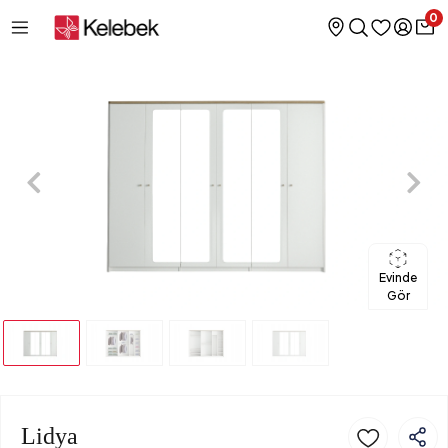
0
Evinde
Gör
Lidya