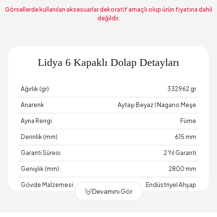
Görsellerde kullanılan aksesuarlar dekoratif amaçlı olup ürün fiyatına dahil
değildir.
Lidya 6 Kapaklı Dolap Detayları
Ağırlık (gr)
332962 gr
Anarenk
Aytaşı Beyaz I Nagano Meşe
Ayna Rengi
Füme
Derinlik (mm)
615 mm
Garanti Süresi
2 Yıl Garanti
Genişlik (mm)
2800 mm
Gövde Malzemesi
Endüstriyel Ahşap
Devamını Gör
Hacim (m3)
0,632 m3
Kapak Sayısı
6