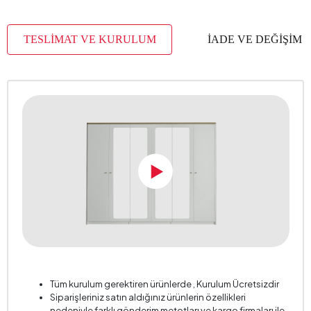
Kulp Malzemesi
Metal
TESLİMAT VE KURULUM
İADE VE DEĞİŞİM
Kulp Rengi
Bronz
Paket Sayısı
12
Yükseklik (mm)
2220 mm
Tüm kurulum gerektiren ürünlerde , Kurulum Ücretsizdir
Siparişleriniz satın aldığınız ürünlerin özellikleri
nedeniyle farklı gönderim metotları ve kargo firmaları ile