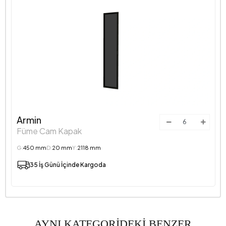
Armin
Füme Cam Kapak
G:
450 mm
D:
20 mm
Y:
2118 mm
35 İş Günü İçinde Kargoda
AYNI KATEGORİDEKİ BENZER