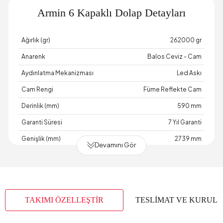
Armin 6 Kapaklı Dolap Detayları
Ağırlık (gr)
262000 gr
Anarenk
Balos Ceviz - Cam
Aydınlatma Mekanizması
Led Askı
Cam Rengi
Füme Reflekte Cam
Derinlik (mm)
590 mm
Garanti Süresi
7 Yıl Garanti
Genişlik (mm)
2739 mm
Devamını Gör
Gövde Malzemesi
Endüstriyel Ahşap
Hacim (m3)
0,76 m3
Kapak Sayısı
6
TAKIMI ÖZELLEŞTİR
TESLİMAT VE KURUL
Kulp Malzemesi
Metal
Kulp Rengi
Metalik Antrasit Gri