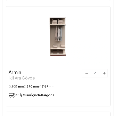
Armin
İkili Ara Gövde
G:
907 mm
D:
590 mm
Y:
2189 mm
35 İş Günü İçinde Kargoda