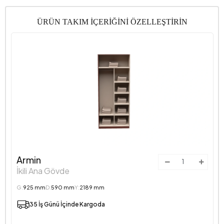
Paket Sayısı
13
ÜRÜN TAKIM İÇERİĞİNİ ÖZELLEŞTİRİN
Yükseklik (mm)
2189 mm
Armin
İkili Ana Gövde
G:
925 mm
D:
590 mm
Y:
2189 mm
35 İş Günü İçinde Kargoda