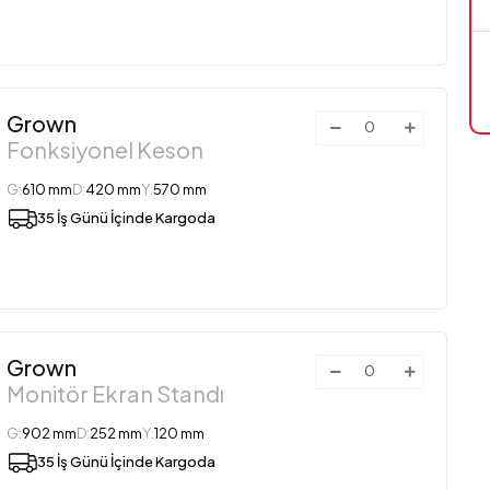
Grown
Fonksiyonel Keson
G:
610 mm
D:
420 mm
Y:
570 mm
35 İş Günü İçinde Kargoda
Grown
Monitör Ekran Standı
G:
902 mm
D:
252 mm
Y:
120 mm
35 İş Günü İçinde Kargoda