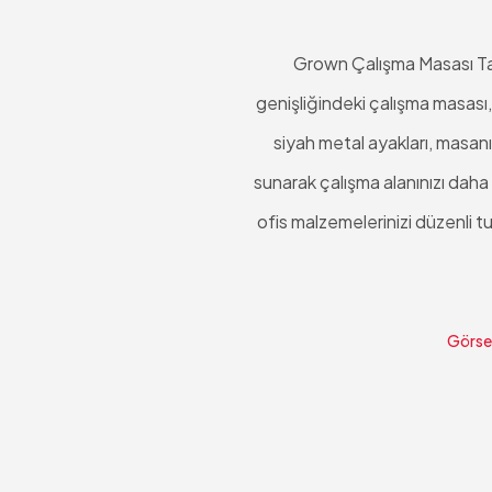
Grown Çalışma Masası Takı
genişliğindeki çalışma masası,
siyah metal ayakları, masan
sunarak çalışma alanınızı daha
ofis malzemelerinizi düzenli t
Görsel