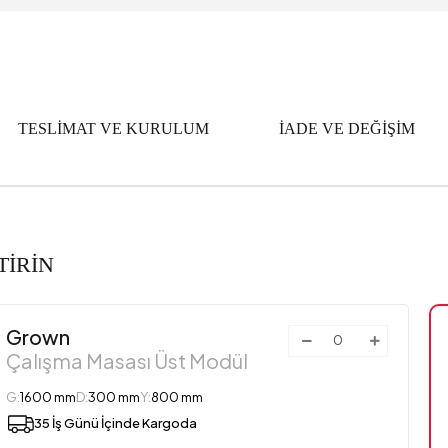
TESLİMAT VE KURULUM
İADE VE DEĞİŞİM
TİRİN
Grown
Çalışma Masası Üst Modül
G:
1600 mm
D:
300 mm
Y:
800 mm
35 İş Günü İçinde Kargoda