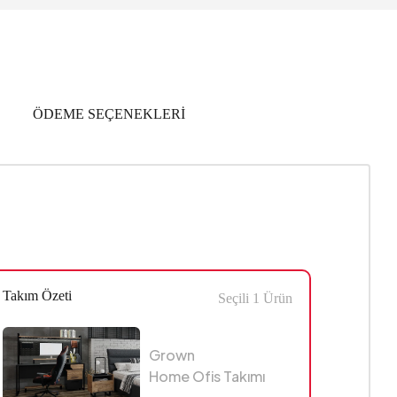
ÖDEME SEÇENEKLERİ
Takım Özeti
Seçili
1
Ürün
Grown
Home Ofis Takımı