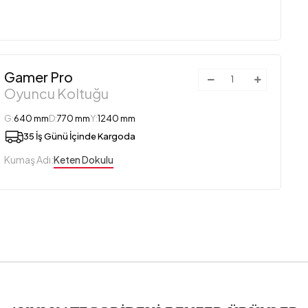
Gamer Pro
Oyuncu Koltuğu
G:
640 mm
D:
770 mm
Y:
1240 mm
35 İş Günü İçinde Kargoda
Kumaş Adı:
Keten Dokulu