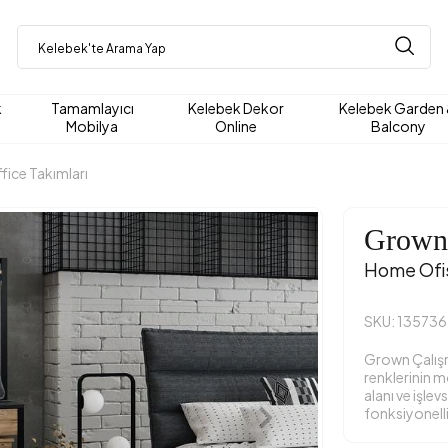
k
Tamamlayıcı
Kelebek Dekor
Kelebek Garden
Mobilya
Online
Balcony
ice Takımları
Grown
Home Ofis
SKU: 135736
Grown Çalışm
renklerinin 
alanı ve işle
fonksiyonelli