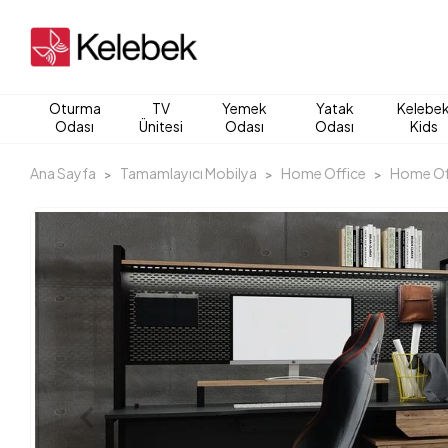
Oturma
TV
Yemek
Yatak
Kelebe
Odası
Ünitesi
Odası
Odası
Kids
Ana Sayfa
Tamamlayıcı Mobilya
Home Office
Home Off