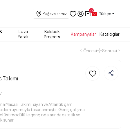
0
Türkçe
Mağazalarımız
 &
Lova
Kelebek
Kampanyalar
Kataloglar
Yatak
Projects
Önceki
Sonraki
 Takımı
7
a Masası Takımı, siyah ve Atlantik çam
modern uyumuyla tasarlanmıştır. Geniş çalışma
vsel üst modülü ile genç odalarında estetik ve
k sunar.