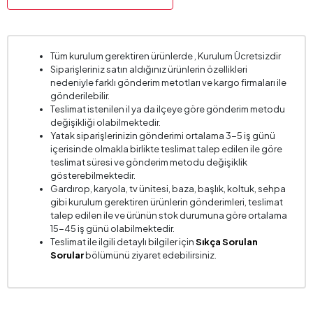
Tüm kurulum gerektiren ürünlerde , Kurulum Ücretsizdir
Siparişleriniz satın aldığınız ürünlerin özellikleri
nedeniyle farklı gönderim metotları ve kargo firmaları ile
gönderilebilir.
Teslimat istenilen il ya da ilçeye göre gönderim metodu
değişikliği olabilmektedir.
Yatak siparişlerinizin gönderimi ortalama 3-5 iş günü
içerisinde olmakla birlikte teslimat talep edilen ile göre
teslimat süresi ve gönderim metodu değişiklik
gösterebilmektedir.
Gardırop, karyola, tv ünitesi, baza, başlık, koltuk, sehpa
gibi kurulum gerektiren ürünlerin gönderimleri, teslimat
talep edilen ile ve ürünün stok durumuna göre ortalama
15-45 iş günü olabilmektedir.
Teslimat ile ilgili detaylı bilgiler için
Sıkça Sorulan
Sorular
bölümünü ziyaret edebilirsiniz.