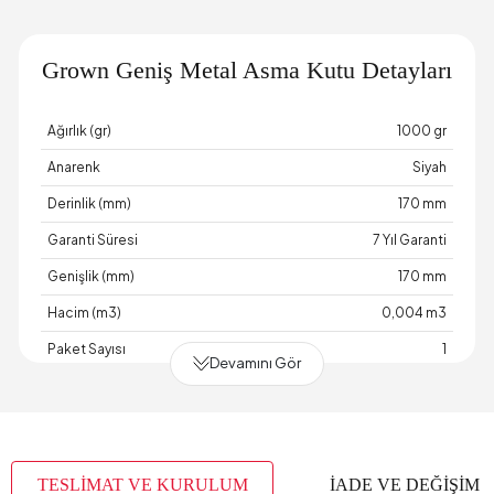
Grown Geniş Metal Asma Kutu Detayları
Ağırlık (gr)
1000 gr
Anarenk
Siyah
Derinlik (mm)
170 mm
Garanti Süresi
7 Yıl Garanti
Genişlik (mm)
170 mm
Hacim (m3)
0,004 m3
Paket Sayısı
1
Devamını Gör
Üretim Yeri
Türkiye
Yükseklik (mm)
170 mm
TESLİMAT VE KURULUM
İADE VE DEĞİŞİM