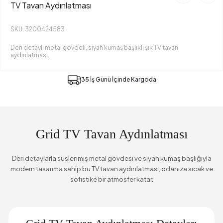
TV Tavan Aydınlatması
SKU: 3200424583
Deri detaylı metal gövdeli, siyah kumaş başlıklı şık TV tavan
aydınlatması.
35 İş Günü İçinde Kargoda
Grid TV Tavan Aydınlatması
Deri detaylarla süslenmiş metal gövdesi ve siyah kumaş başlığıyla
modern tasarıma sahip bu TV tavan aydınlatması, odanıza sıcak ve
sofistike bir atmosfer katar.