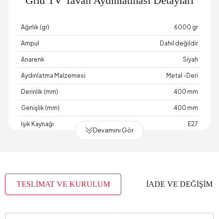
Grid TV Tavan Aydınlatması Detayları
Ağırlık (gr)
6000 gr
Ampul
Dahil değildir
Anarenk
Siyah
Aydınlatma Malzemesi
Metal -Deri
Derinlik (mm)
400 mm
Genişlik (mm)
400 mm
Işık Kaynağı
E27
Devamını Gör
Maksimum Ampul Bilgisi
40 Watt
Materyal
Metal
Üretim Yeri
Türkiye
TESLİMAT VE KURULUM
İADE VE DEĞİŞİM
Yükseklik (mm)
2000 mm