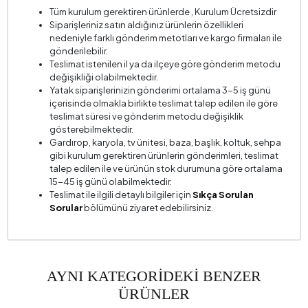
Tüm kurulum gerektiren ürünlerde , Kurulum Ücretsizdir
Siparişleriniz satın aldığınız ürünlerin özellikleri
nedeniyle farklı gönderim metotları ve kargo firmaları ile
gönderilebilir.
Teslimat istenilen il ya da ilçeye göre gönderim metodu
değişikliği olabilmektedir.
Yatak siparişlerinizin gönderimi ortalama 3-5 iş günü
içerisinde olmakla birlikte teslimat talep edilen ile göre
teslimat süresi ve gönderim metodu değişiklik
gösterebilmektedir.
Gardırop, karyola, tv ünitesi, baza, başlık, koltuk, sehpa
gibi kurulum gerektiren ürünlerin gönderimleri, teslimat
talep edilen ile ve ürünün stok durumuna göre ortalama
15-45 iş günü olabilmektedir.
Teslimat ile ilgili detaylı bilgiler için
Sıkça Sorulan
Sorular
bölümünü ziyaret edebilirsiniz.
AYNI KATEGORİDEKİ BENZER
ÜRÜNLER