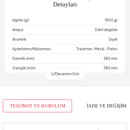
Detayları
Ağırlık (gr)
1900 gr
Ampul
Dahil değildir
Anarenk
Siyah
Aydınlatma Malzemesi
Traverten -Metal - Pleksi
Derinlik (mm)
380 mm
Genişlik (mm)
380 mm
Devamını Gör
Işık Kaynağı
Led - 21 W
Maksimum Ampul Bilgisi
21 Watt
Üretim Yeri
Türkiye
TESLİMAT VE KURULUM
İADE VE DEĞİŞİM
Yükseklik (mm)
170 mm