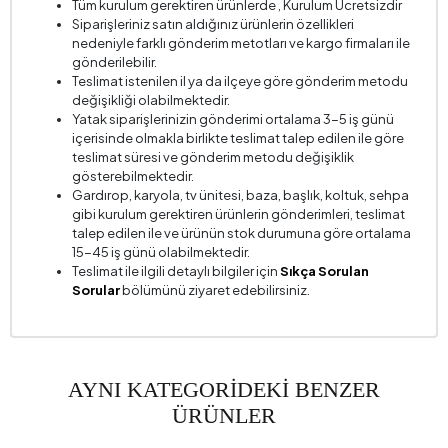
Tüm kurulum gerektiren ürünlerde , Kurulum Ücretsizdir
Siparişleriniz satın aldığınız ürünlerin özellikleri
nedeniyle farklı gönderim metotları ve kargo firmaları ile
gönderilebilir.
Teslimat istenilen il ya da ilçeye göre gönderim metodu
değişikliği olabilmektedir.
Yatak siparişlerinizin gönderimi ortalama 3-5 iş günü
içerisinde olmakla birlikte teslimat talep edilen ile göre
teslimat süresi ve gönderim metodu değişiklik
gösterebilmektedir.
Gardırop, karyola, tv ünitesi, baza, başlık, koltuk, sehpa
gibi kurulum gerektiren ürünlerin gönderimleri, teslimat
talep edilen ile ve ürünün stok durumuna göre ortalama
15-45 iş günü olabilmektedir.
Teslimat ile ilgili detaylı bilgiler için
Sıkça Sorulan
Sorular
bölümünü ziyaret edebilirsiniz.
AYNI KATEGORİDEKİ BENZER
ÜRÜNLER