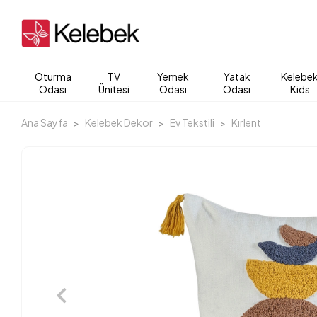
Oturma
TV
Yemek
Yatak
Kelebe
Odası
Ünitesi
Odası
Odası
Kids
Ana Sayfa
Kelebek Dekor
Ev Tekstili
Kırlent