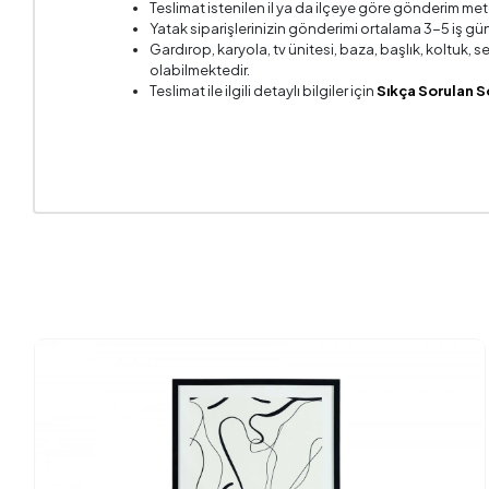
Teslimat istenilen il ya da ilçeye göre gönderim met
Yatak siparişlerinizin gönderimi ortalama 3-5 iş gün
Gardırop, karyola, tv ünitesi, baza, başlık, koltuk,
olabilmektedir.
Teslimat ile ilgili detaylı bilgiler için
Sıkça Sorulan S