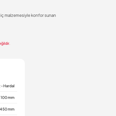
ak iç malzemesiyle konfor sunan
ğildir.
 - Hardal
100 mm
450 mm