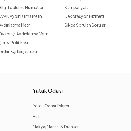
Bilgi Toplumu Hizmetleri
Kampanyalar
KVKK Aydınlatma Metni
Dekorasyon Hizmeti
Aydınlatma Metni
Sıkça Sorulan Sorular
Ziyaretçi Aydınlatma Metni
Çerez Politikası
Tedarikçi Başvurusu
Yatak Odası
Yatak Odası Takımı
Puf
Makyaj Masası & Dresuar