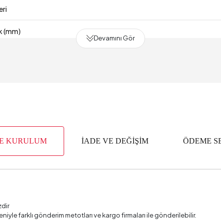
eri
ik (mm)
Devamını Gör
VE KURULUM
İADE VE DEĞİŞİM
ÖDEME S
zdir
deniyle farklı gönderim metotları ve kargo firmaları ile gönderilebilir.