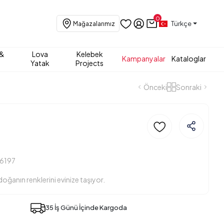
0
Türkçe
Mağazalarımız
 &
Lova
Kelebek
Kampanyalar
Kataloglar
Yatak
Projects
Önceki
Sonraki
6197
doğanın renklerini evinize taşıyor.
35 İş Günü İçinde Kargoda