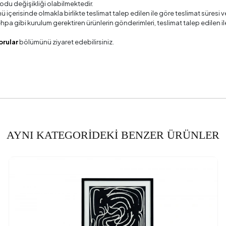
odu değişikliği olabilmektedir.
ü içerisinde olmakla birlikte teslimat talep edilen ile göre teslimat süres
 sehpa gibi kurulum gerektiren ürünlerin gönderimleri, teslimat talep edile
orular
bölümünü ziyaret edebilirsiniz.
AYNI KATEGORİDEKİ BENZER ÜRÜNLER