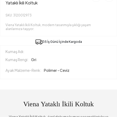
Yataklı İkili Koltuk
SKU: 3120012973
Viena Yataklı İkili Koltuk, modern tasarımıyla şıklığı yaşam
alanlarınıza taşıyor.
35 İş Günü İçinde Kargoda
Kumaş Adı:
Kumaş Rengi:
Gri
Ayak Malzeme-Renk:
Polimer - Ceviz
Viena Yataklı İkili Koltuk
Viena Yataklı İkili Koltuk , özel dokuma kumaş seçenekleriyle ve