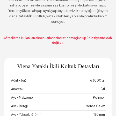
rahat döşemesiyle yaşamınıza konfor ve şıklık katmaya hazır.
Yerden yüksek ahşap ayak yapısıyla temizlik kolaylığı sağlayan
Viena Yataklı İkili Koltuk, yatak olabilen yapısıyla pratik kullanım
sunuyor.
Görsellerde kullanılan aksesuarlar dekoratif amaçlı olup ürün fiyatına dahil
değildir.
Viena Yataklı İkili Koltuk Detayları
Ağırlık (gr)
63000 gr
Anarenk
Gri
Ayak Malzeme
Polimer
Ayak Rengi
Mensa Ceviz
Ayak Yüksekliği (mm)
180 mm