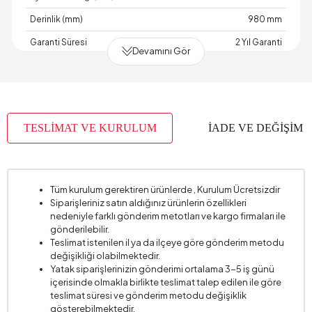
Derinlik (mm)
980 mm
Garanti Süresi
2 Yıl Garanti
Devamını Gör
Genişlik (mm)
1950 mm
Hayvan Dostu
Evet
İskelet Yapısı
Metal - Ahşap
TESLİMAT VE KURULUM
İADE VE DEĞİŞİM
Kapasite
2 Kişi
Kartela Kumaş No
4382
Kırlent 1 Adet
2
Tüm kurulum gerektiren ürünlerde , Kurulum Ücretsizdir
Siparişleriniz satın aldığınız ürünlerin özellikleri
Kırlent 1 Kumaş Rengi
Çok Renkli
nedeniyle farklı gönderim metotları ve kargo firmaları ile
Kırlent 1 Ölçüsü
45x45 cm
gönderilebilir.
Teslimat istenilen il ya da ilçeye göre gönderim metodu
Kırlent Adedi
2
değişikliği olabilmektedir.
Yatak siparişlerinizin gönderimi ortalama 3-5 iş günü
Kol Genişliği (mm)
200 mm
içerisinde olmakla birlikte teslimat talep edilen ile göre
Kol Yüksekliği (mm)
440 mm
teslimat süresi ve gönderim metodu değişiklik
gösterebilmektedir.