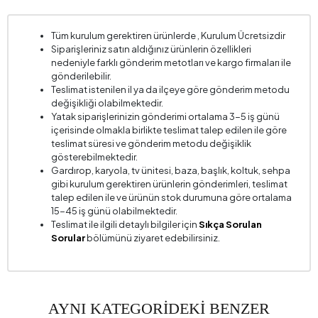
Tüm kurulum gerektiren ürünlerde , Kurulum Ücretsizdir
Siparişleriniz satın aldığınız ürünlerin özellikleri
nedeniyle farklı gönderim metotları ve kargo firmaları ile
gönderilebilir.
Teslimat istenilen il ya da ilçeye göre gönderim metodu
değişikliği olabilmektedir.
Yatak siparişlerinizin gönderimi ortalama 3-5 iş günü
içerisinde olmakla birlikte teslimat talep edilen ile göre
teslimat süresi ve gönderim metodu değişiklik
gösterebilmektedir.
Gardırop, karyola, tv ünitesi, baza, başlık, koltuk, sehpa
gibi kurulum gerektiren ürünlerin gönderimleri, teslimat
talep edilen ile ve ürünün stok durumuna göre ortalama
15-45 iş günü olabilmektedir.
Teslimat ile ilgili detaylı bilgiler için
Sıkça Sorulan
Sorular
bölümünü ziyaret edebilirsiniz.
AYNI KATEGORİDEKİ BENZER