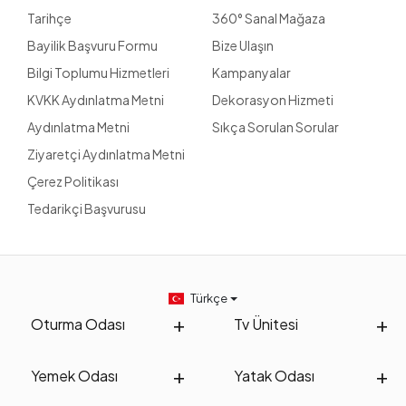
Tarihçe
360° Sanal Mağaza
Bayilik Başvuru Formu
Bize Ulaşın
Bilgi Toplumu Hizmetleri
Kampanyalar
KVKK Aydınlatma Metni
Dekorasyon Hizmeti
Aydınlatma Metni
Sıkça Sorulan Sorular
Ziyaretçi Aydınlatma Metni
Çerez Politikası
Tedarikçi Başvurusu
Türkçe
Oturma Odası
Tv Ünitesi
Yemek Odası
Yatak Odası