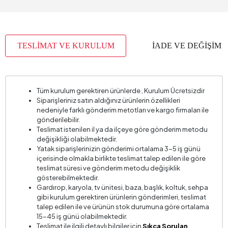
TESLİMAT VE KURULUM
İADE VE DEĞİŞİM
Tüm kurulum gerektiren ürünlerde , Kurulum Ücretsizdir
Siparişleriniz satın aldığınız ürünlerin özellikleri
nedeniyle farklı gönderim metotları ve kargo firmaları ile
gönderilebilir.
Teslimat istenilen il ya da ilçeye göre gönderim metodu
değişikliği olabilmektedir.
Yatak siparişlerinizin gönderimi ortalama 3-5 iş günü
içerisinde olmakla birlikte teslimat talep edilen ile göre
teslimat süresi ve gönderim metodu değişiklik
gösterebilmektedir.
Gardırop, karyola, tv ünitesi, baza, başlık, koltuk, sehpa
gibi kurulum gerektiren ürünlerin gönderimleri, teslimat
talep edilen ile ve ürünün stok durumuna göre ortalama
15-45 iş günü olabilmektedir.
Teslimat ile ilgili detaylı bilgiler için
Sıkça Sorulan