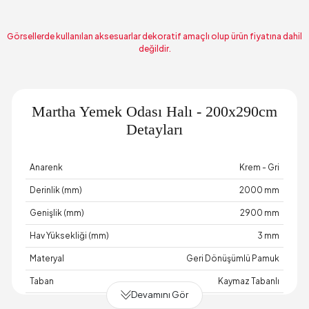
Görsellerde kullanılan aksesuarlar dekoratif amaçlı olup ürün fiyatına dahil
değildir.
Martha Yemek Odası Halı - 200x290cm
Detayları
Anarenk
Krem - Gri
Derinlik (mm)
2000 mm
Genişlik (mm)
2900 mm
Hav Yüksekliği (mm)
3 mm
Materyal
Geri Dönüşümlü Pamuk
Taban
Kaymaz Tabanlı
Devamını Gör
Üretim Yeri
Türkiye