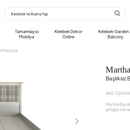
k
Tamamlayıcı
Kelebek Dekor
Kelebek Garden
Mobilya
Online
Balcony
lı Karyola
Marth
Başlıksız 
SKU: 32004
Martha Bazalı
şıklığını tam