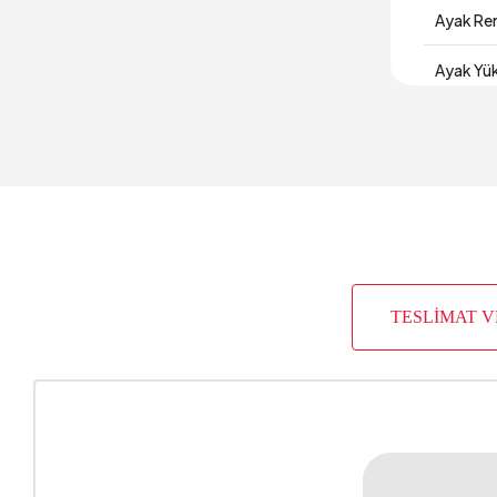
Ayak Re
Ayak Yük
Derinlik
Garanti 
Genişlik
Gövde M
TESLİMAT 
Hacim (
Paket Sa
Sandık D
Sandık G