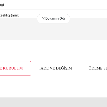
ngi
sekliği (mm)
Devamını Gör
 (mm)
Süresi
2 Y
 (mm)
alzemesi
Endüstri
VE KURULUM
İADE VE DEĞİŞİM
ÖDEME S
m3)
yısı
erinlik (mm)
enişlik (mm)