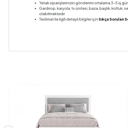
Yatak siparişlerinizin gönderimi ortalama 3-5 iş gün
Gardırop, karyola, tv ünitesi, baza, başlık, koltuk,
olabilmektedir.
Teslimat ile ilgili detaylı bilgiler için
Sıkça Sorulan S