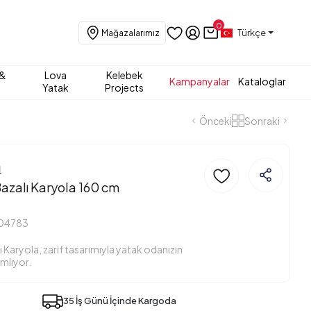
0
Türkçe
Mağazalarımız
 &
Lova
Kelebek
Kampanyalar
Kataloglar
Yatak
Projects
Önceki
Sonraki
a
Bazalı Karyola 160 cm
04783
 Karyola, zarif tasarımıyla yatak odanızın
amlıyor.
35 İş Günü İçinde Kargoda