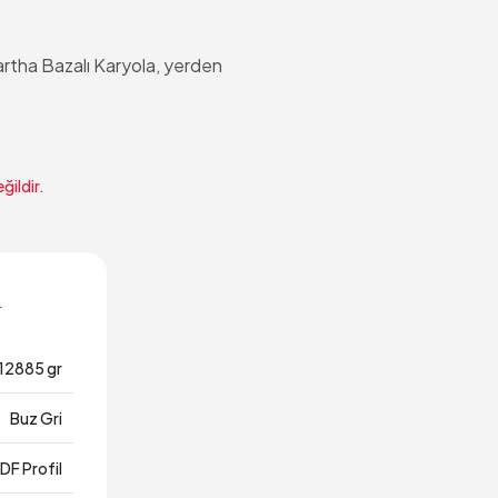
Martha Bazalı Karyola, yerden
ğildir.
ı
12885 gr
Buz Gri
DF Profil