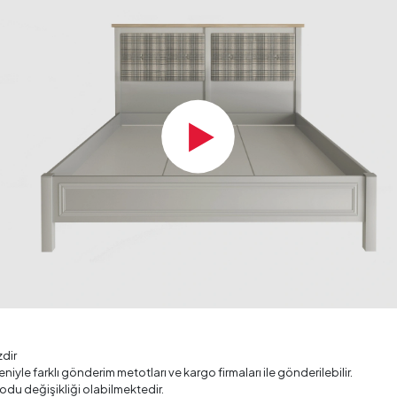
zelliği
ükseklik (mm)
ik (mm)
zdir
deniyle farklı gönderim metotları ve kargo firmaları ile gönderilebilir.
odu değişikliği olabilmektedir.