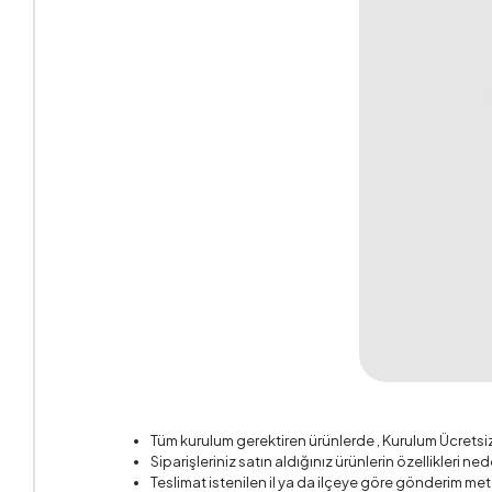
Sandık Ö
Sandık Y
Yüksekl
Tüm kurulum gerektiren ürünlerde , Kurulum Ücretsi
Siparişleriniz satın aldığınız ürünlerin özellikleri ne
Teslimat istenilen il ya da ilçeye göre gönderim met