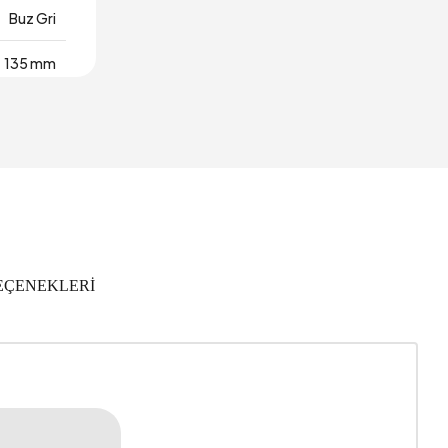
Buz Gri
135 mm
2105 mm
ıl Garanti
1652 mm
yel Ahşap
EÇENEKLERİ
0,169 m3
5
1610
2043