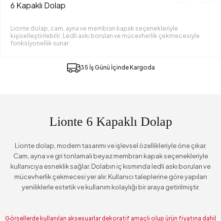
6 Kapaklı Dolap
Lionte dolap, cam, ayna ve membran kapak seçenekleriyle
kişiselleştirilebilir. Ledli askı boruları ve mücevherlik çekmecesiyle
fonksiyonellik sunar.
35 İş Günü İçinde Kargoda
Lionte 6 Kapaklı Dolap
Lionte dolap, modern tasarımı ve işlevsel özellikleriyle öne çıkar.
Cam, ayna ve gri tonlamalı beyaz membran kapak seçenekleriyle
kullanıcıya esneklik sağlar. Dolabın iç kısmında ledli askı boruları ve
mücevherlik çekmecesi yer alır. Kullanıcı taleplerine göre yapılan
yeniliklerle estetik ve kullanım kolaylığı bir araya getirilmiştir.
Görsellerde kullanılan aksesuarlar dekoratif amaçlı olup ürün fiyatına dahil