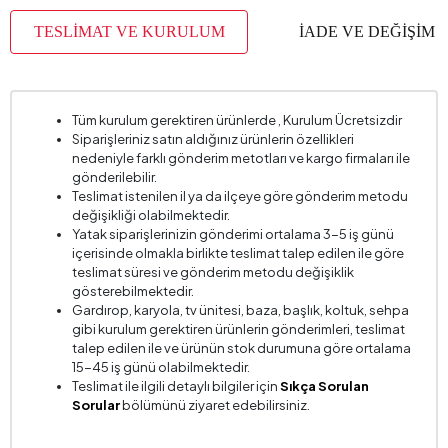
Hacim (m3)
0,699 m3
TESLİMAT VE KURULUM
İADE VE DEĞİŞİM
Kapak Sayısı
6
Kulp Malzemesi
Metal
Kulp Rengi
Bronz
Tüm kurulum gerektiren ürünlerde , Kurulum Ücretsizdir
Siparişleriniz satın aldığınız ürünlerin özellikleri
Paket Sayısı
18
nedeniyle farklı gönderim metotları ve kargo firmaları ile
Yükseklik (mm)
2219 mm
gönderilebilir.
Teslimat istenilen il ya da ilçeye göre gönderim metodu
değişikliği olabilmektedir.
Yatak siparişlerinizin gönderimi ortalama 3-5 iş günü
içerisinde olmakla birlikte teslimat talep edilen ile göre
teslimat süresi ve gönderim metodu değişiklik
gösterebilmektedir.
Gardırop, karyola, tv ünitesi, baza, başlık, koltuk, sehpa
gibi kurulum gerektiren ürünlerin gönderimleri, teslimat
talep edilen ile ve ürünün stok durumuna göre ortalama
15-45 iş günü olabilmektedir.
Teslimat ile ilgili detaylı bilgiler için
Sıkça Sorulan
Sorular
bölümünü ziyaret edebilirsiniz.