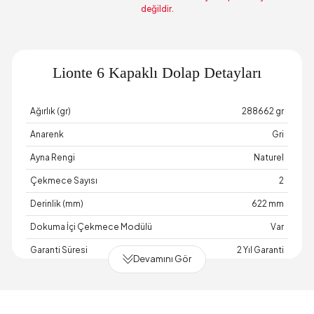
değildir.
Lionte 6 Kapaklı Dolap Detayları
Ağırlık (gr)
288662 gr
Anarenk
Gri
Ayna Rengi
Naturel
Çekmece Sayısı
2
Derinlik (mm)
622 mm
Dokuma İçi Çekmece Modülü
Var
Garanti Süresi
2 Yıl Garanti
Devamını Gör
Genişlik (mm)
2806 mm
Gövde Malzemesi
Endüstriyel Ahşap