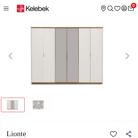
0
Lionte