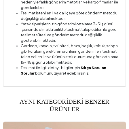
nedeniyle farklı gönderim metotları ve kargo firmaları ile
gönderilebilir.
Teslimat istenilen il ya da ilçeye göre gönderim metodu
değişikliği olabilmektedir.
Yatak siparişlerinizin gönderimi ortalama 3-5 iş günü
içerisinde olmakla birlikte teslimat talep edilen ile göre
teslimat süresi ve gönderim metodu değişiklik
gösterebilmektedir.
Gardırop, karyola, tv ünitesi, baza, başlık, koltuk, sehpa
gibi kurulum gerektiren ürünlerin gönderimleri, teslimat
talep edilen ile ve ürünün stok durumuna göre ortalama
15-45 iş günü olabilmektedir.
Teslimat ile ilgili detaylı bilgiler için
Sıkça Sorulan
Sorular
bölümünü ziyaret edebilirsiniz.
AYNI KATEGORİDEKİ BENZER
ÜRÜNLER