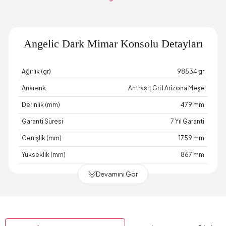
Angelic Dark Mimar Konsolu Detayları
Ağırlık (gr)
98534 gr
Anarenk
Antrasit Gri I Arizona Meşe
Derinlik (mm)
479 mm
Garanti Süresi
7 Yıl Garanti
Genişlik (mm)
1759 mm
Yükseklik (mm)
867 mm
Devamını Gör