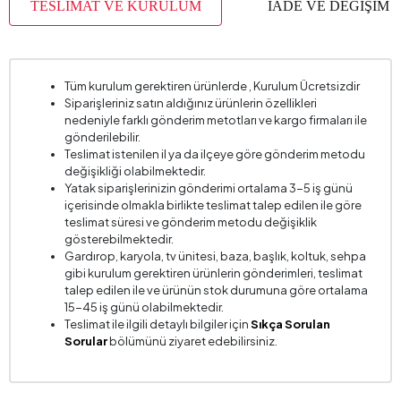
TESLİMAT VE KURULUM
İADE VE DEĞİŞİM
Tüm kurulum gerektiren ürünlerde , Kurulum Ücretsizdir
Siparişleriniz satın aldığınız ürünlerin özellikleri
nedeniyle farklı gönderim metotları ve kargo firmaları ile
gönderilebilir.
Teslimat istenilen il ya da ilçeye göre gönderim metodu
değişikliği olabilmektedir.
Yatak siparişlerinizin gönderimi ortalama 3-5 iş günü
içerisinde olmakla birlikte teslimat talep edilen ile göre
teslimat süresi ve gönderim metodu değişiklik
gösterebilmektedir.
Gardırop, karyola, tv ünitesi, baza, başlık, koltuk, sehpa
gibi kurulum gerektiren ürünlerin gönderimleri, teslimat
talep edilen ile ve ürünün stok durumuna göre ortalama
15-45 iş günü olabilmektedir.
Teslimat ile ilgili detaylı bilgiler için
Sıkça Sorulan
Sorular
bölümünü ziyaret edebilirsiniz.