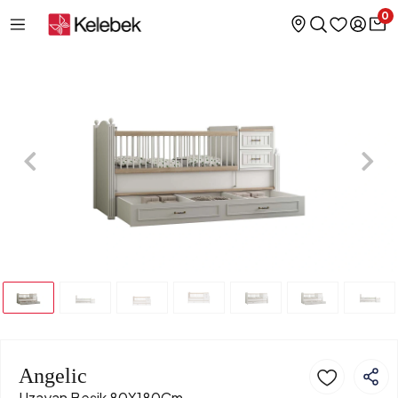
0
Angelic
Uzayan Beşik 80X180Cm