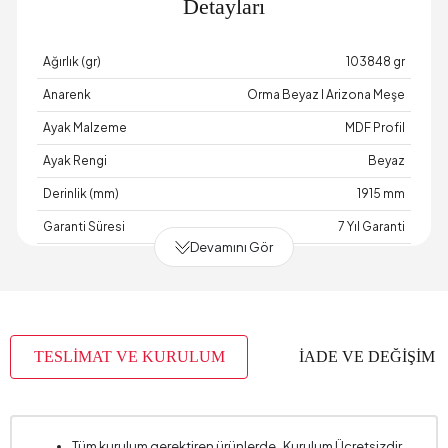
Detayları
Ağırlık (gr)
103848 gr
Anarenk
Orma Beyaz I Arizona Meşe
Ayak Malzeme
MDF Profil
Ayak Rengi
Beyaz
Derinlik (mm)
1915 mm
Garanti Süresi
7 Yıl Garanti
Devamını Gör
Genişlik (mm)
933 mm
Gövde Malzemesi
Endüstriyel Ahşap
Hacim (m3)
0,259 m3
TESLİMAT VE KURULUM
İADE VE DEĞİŞİM
Paket Sayısı
7
Yükseklik (mm)
1010 mm
Tüm kurulum gerektiren ürünlerde , Kurulum Ücretsizdir