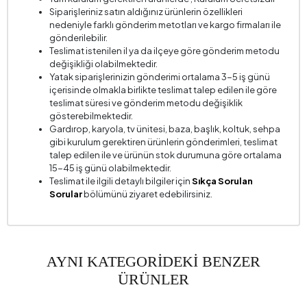
Siparişleriniz satın aldığınız ürünlerin özellikleri
nedeniyle farklı gönderim metotları ve kargo firmaları ile
gönderilebilir.
Teslimat istenilen il ya da ilçeye göre gönderim metodu
değişikliği olabilmektedir.
Yatak siparişlerinizin gönderimi ortalama 3-5 iş günü
içerisinde olmakla birlikte teslimat talep edilen ile göre
teslimat süresi ve gönderim metodu değişiklik
gösterebilmektedir.
Gardırop, karyola, tv ünitesi, baza, başlık, koltuk, sehpa
gibi kurulum gerektiren ürünlerin gönderimleri, teslimat
talep edilen ile ve ürünün stok durumuna göre ortalama
15-45 iş günü olabilmektedir.
Teslimat ile ilgili detaylı bilgiler için
Sıkça Sorulan
Sorular
bölümünü ziyaret edebilirsiniz.
AYNI KATEGORİDEKİ BENZER
ÜRÜNLER