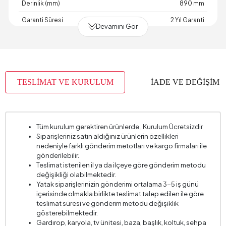
Derinlik (mm)
890 mm
Garanti Süresi
2 Yıl Garanti
Devamını Gör
Genişlik (mm)
740 mm
Hacim (m3)
0,45 m3
İskelet Yapısı
Metal - Ahşap
TESLİMAT VE KURULUM
İADE VE DEĞİŞİM
Kapasite
1 Kişi
Kartela Kumaş No
4044
Kol Genişliği (mm)
110 mm
Tüm kurulum gerektiren ürünlerde , Kurulum Ücretsizdir
Siparişleriniz satın aldığınız ürünlerin özellikleri
Kol Yüksekliği (mm)
440 mm
nedeniyle farklı gönderim metotları ve kargo firmaları ile
Kurulum Gerekliliği
Evet
gönderilebilir.
Teslimat istenilen il ya da ilçeye göre gönderim metodu
Oturma Derinliği (mm)
580 mm
değişikliği olabilmektedir.
Yatak siparişlerinizin gönderimi ortalama 3-5 iş günü
Oturma Genişliği (mm)
530 mm
içerisinde olmakla birlikte teslimat talep edilen ile göre
Oturma Yüksekliği (mm)
430 mm
teslimat süresi ve gönderim metodu değişiklik
gösterebilmektedir.
Sandık Özelliği
Hayır
Gardırop, karyola, tv ünitesi, baza, başlık, koltuk, sehpa