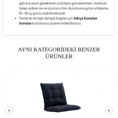
gibi kurulum gerektiren ürünlerin gönderimleri, teslimat
Yatak Olabilme
Hayır
talep edilen ile ve ürünün stok durumuna göre ortalama
15-45 iş günü olabilmektedir.
Yükseklik (mm)
860 mm
Teslimat ile ilgili detaylı bilgiler için
Sıkça Sorulan
Kumaş Adı
Keten Dokulu
Sorular
bölümünü ziyaret edebilirsiniz.
Kumaş Rengi
Pembe
Ayak Malzeme-Renk
Polimer - Ceviz
AYNI KATEGORİDEKİ BENZER
ÜRÜNLER