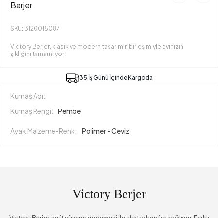
Berjer
SKU: 3120015087
Victory Berjer, klasik ve modern tasarımın birleşimiyle evinizin
şıklığını tamamlıyor.
35 İş Günü İçinde Kargoda
Kumaş Adı:
Kumaş Rengi:
Pembe
Ayak Malzeme-Renk:
Polimer - Ceviz
Victory Berjer
Victory Berjer, soft sünger döşemesi ile ekstra konfor sağlıyor. Farklı