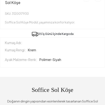
Sol Köşe
SKU: 3120017930
Soffice Sol Köşe Modül, yaşamınıza konfor katıyor.
35 İş Günü İçinde Kargoda
Kumaş Adı:
Kumaş Rengi:
Krem
Ayak Malzeme-Renk:
Polimer-Siyah
Soffice Sol Köşe
Doğanın dingin yapısından esinlenilerek tasarlanan Soffice Sol