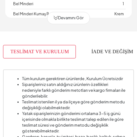
Bel Minderi
1
Bel Minderi Kumaş Rengi
Krem
Devamını Gör
Bel Minderi Ölçüsü
35x50 cm
Derinlik (mm)
2900 mm
Garanti Süresi
2 Yıl Garanti
TESLİMAT VE KURULUM
İADE VE DEĞİŞİM
Genişlik (mm)
1720 mm
Gövde Kırlent Rengi
Bej
Hacim (m3)
3,541 m3
Tüm kurulum gerektiren ürünlerde , Kurulum Ücretsizdir
Siparişleriniz satın aldığınız ürünlerin özellikleri
İskelet Yapısı
Ahşap
nedeniyle farklı gönderim metotları ve kargo firmaları ile
Kapasite
3 Kişi
gönderilebilir.
Teslimat istenilen il ya da ilçeye göre gönderim metodu
Kartela Kumaş No
7162
değişikliği olabilmektedir.
Yatak siparişlerinizin gönderimi ortalama 3-5 iş günü
Kırlent 1 Adet
1
içerisinde olmakla birlikte teslimat talep edilen ile göre
Kırlent 1 Kumaş Rengi
Çok Renkli
teslimat süresi ve gönderim metodu değişiklik
gösterebilmektedir.
Kırlent 1 Ölçüsü
50x50 cm
Gardırop, karyola, tv ünitesi, baza, başlık, koltuk, sehpa