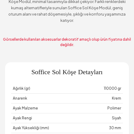
Köşe Modül, minimal tasarımıyla dikkat çekiyor. Farklı renklerdeki
kumaş alternatifleriyle sunulan Soffice Sol Köşe Modül, geniş
oturum alanı ve rahat döşemesiyle, şıklığı ve konforu yaşamınıza
katıyor.
Görsellerde kullanılan aksesuarlar dekoratif amaçlı olup ürün fiyatına dahil
değildir.
Soffice Sol Köşe Detayları
Ağırlık (gr)
110000 gr
Anarenk
Krem
Ayak Malzeme
Polimer
Ayak Rengi
Siyah
Ayak Yüksekliği (mm)
30 mm