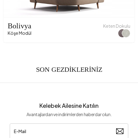
Yükseklik (mm)
710 mm
Kumaş Adı
Kadife Dokulu
Kumaş Rengi
Krem
Bolivya
Keten Dokulu
Köşe Modül
Ayak Malzeme-Renk
Polimer-Siyah
SON GEZDİKLERİNİZ
Kelebek Ailesine Katılın
Avantajlardan ve indirimlerden haberdar olun.