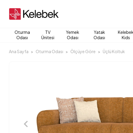
Oturma
TV
Yemek
Yatak
Kelebe
Odası
Ünitesi
Odası
Odası
Kids
Ana Sayfa
Oturma Odası
Ölçüye Göre
Üçlü Koltuk