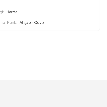
i:
Hardal
eme-Renk:
Ahşap - Ceviz