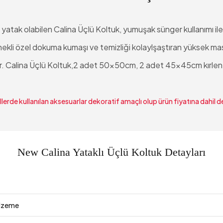
e yatak olabilen Calina Üçlü Koltuk, yumuşak sünger kullanımı ile
ekli özel dokuma kumaşı ve temizliği kolaylşaştıran yüksek mas
or. Calina Üçlü Koltuk,2 adet 50x50cm, 2 adet 45x45cm kırlenti
lerde kullanılan aksesuarlar dekoratif amaçlı olup ürün fiyatına dahil de
New Calina Yataklı Üçlü Koltuk Detayları
lzeme