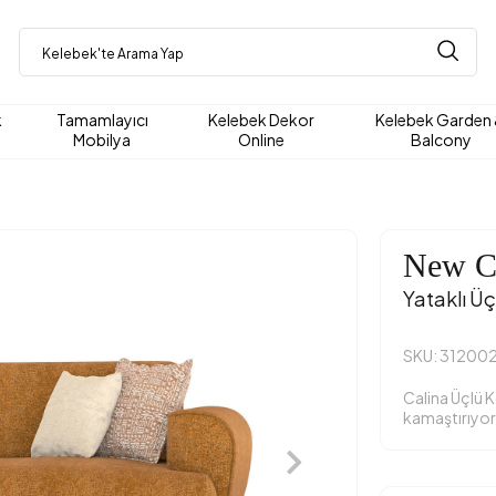
k
Tamamlayıcı
Kelebek Dekor
Kelebek Garden
Mobilya
Online
Balcony
New C
Yataklı Üç
SKU: 31200
Calina Üçlü K
kamaştırıyor