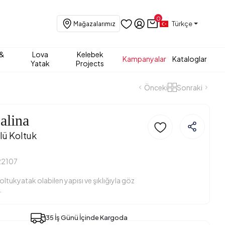
0
Türkçe
Mağazalarımız
 &
Lova
Kelebek
Kampanyalar
Kataloglar
Yatak
Projects
Önceki
Sonraki
alina
lü Koltuk
22107
oltukyatak olabilen yapısı ve şıklığıyla göz
.
35 İş Günü İçinde Kargoda