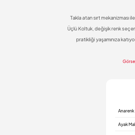
Takla atan sırt mekanizması il
Üçlü Koltuk, değişik renk seçen
pratikliği yaşamınıza katıy
Görsel
Anarenk
Ayak Ma