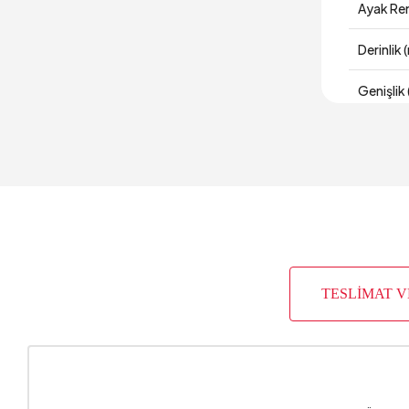
Ayak Re
Derinlik
Genişlik
Kapasit
Kartela
Kırlent 1
Kırlent 
TESLİMAT 
Kırlent 1
Kırlent 
Kırlent 