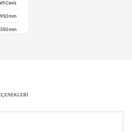
lfi Ceviz
950 mm
2350 mm
3 Kişi
4128
2
Turuncu
EÇENEKLERİ
0x50 cm
2
Krem