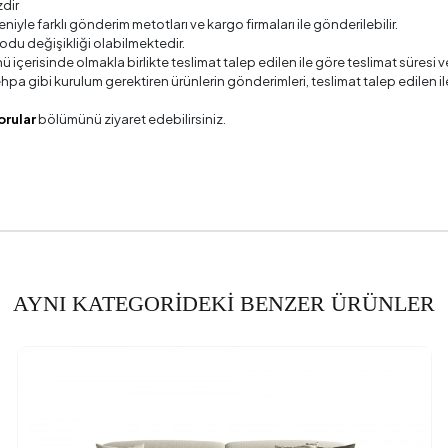
zdir
 Ölçü
4
deniyle farklı gönderim metotları ve kargo firmaları ile gönderilebilir.
odu değişikliği olabilmektedir.
Adedi
ü içerisinde olmakla birlikte teslimat talep edilen ile göre teslimat süres
 sehpa gibi kurulum gerektiren ürünlerin gönderimleri, teslimat talep edile
Gerekliliği
orular
bölümünü ziyaret edebilirsiniz.
a Bilgisi
CSS-03 Sırt Hareket Mekanizması (Ta
zelliği
labilme
ik (mm)
AYNI KATEGORİDEKİ BENZER ÜRÜNLER
dı
Pamu
engi
lzeme-Renk
Ahşa