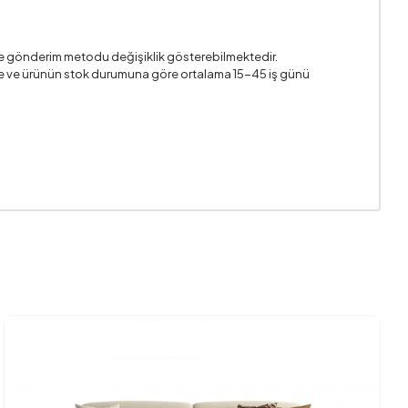
5x45 cm
4
i ve gönderim metodu değişiklik gösterebilmektedir.
n ile ve ürünün stok durumuna göre ortalama 15-45 iş günü
Evet
kla Atan)
Hayır
Evet
810 cm
k Dokulu
Hardal
p - Ceviz