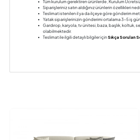
Tüm kurulum gerektiren ürünlerde , Kurulum Ücretsi
Kırlent 2
Siparişleriniz satın aldığınız ürünlerin özellikleri ne
Teslimat istenilen il ya da ilçeye göre gönderim met
Kırlent 
Yatak siparişlerinizin gönderimi ortalama 3-5 iş gün
Gardırop, karyola, tv ünitesi, baza, başlık, koltuk,
Kurulum 
olabilmektedir.
Teslimat ile ilgili detaylı bilgiler için
Sıkça Sorulan S
Mekanizm
Sandık Ö
Yatak O
Yüksekl
Kumaş A
Kumaş R
Ayak Ma