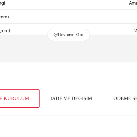
ngi
Ama
 (mm)
 (mm)
Devamını Gör
e
 Kumaş No
 Adet
1 Kumaş Rengi
VE KURULUM
İADE VE DEĞİŞİM
ÖDEME S
 Ölçüsü
5
2 Adet
2 Kumaş Rengi