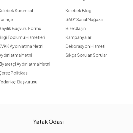
Kelebek Kurumsal
Kelebek Blog
Tarihçe
360° Sanal Mağaza
Bayilik Başvuru Formu
Bize Ulaşın
Bilgi Toplumu Hizmetleri
Kampanyalar
KVKK Aydınlatma Metni
Dekorasyon Hizmeti
Aydınlatma Metni
Sıkça Sorulan Sorular
Ziyaretçi Aydınlatma Metni
Çerez Politikası
Tedarikçi Başvurusu
Yatak Odası