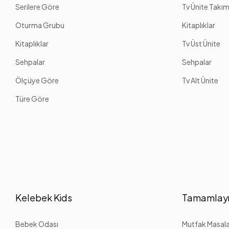
Serilere Göre
Tv Ünite Takım
Oturma Grubu
Kitaplıklar
Kitaplıklar
Tv Üst Ünite
Sehpalar
Sehpalar
Ölçüye Göre
Tv Alt Ünite
Türe Göre
Kelebek Kids
Tamamlayı
Bebek Odası
Mutfak Masalar