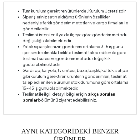
Kumaş Adı
Keten Dokulu
Tüm kurulum gerektiren ürünlerde , Kurulum Ücretsizdir
Siparişleriniz satın aldığınız ürünlerin özellikleri
Kumaş Rengi
Krem
nedeniyle farklı gönderim metotları ve kargo firmaları ile
Ayak Malzeme-Renk
Masif Ahşap- Tortana Meşe
gönderilebilir.
Teslimat istenilen il ya da ilçeye göre gönderim metodu
değişikliği olabilmektedir.
Yatak siparişlerinizin gönderimi ortalama 3-5 iş günü
içerisinde olmakla birlikte teslimat talep edilen ile göre
teslimat süresi ve gönderim metodu değişiklik
gösterebilmektedir.
Gardırop, karyola, tv ünitesi, baza, başlık, koltuk, sehpa
gibi kurulum gerektiren ürünlerin gönderimleri, teslimat
talep edilen ile ve ürünün stok durumuna göre ortalama
15-45 iş günü olabilmektedir.
Teslimat ile ilgili detaylı bilgiler için
Sıkça Sorulan
Sorular
bölümünü ziyaret edebilirsiniz.
AYNI KATEGORİDEKİ BENZER
ÜRÜNLER