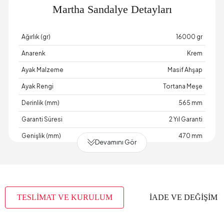
Martha Sandalye Detayları
Ağırlık (gr)
16000 gr
Anarenk
Krem
Ayak Malzeme
Masif Ahşap
Ayak Rengi
Tortana Meşe
Derinlik (mm)
565 mm
Garanti Süresi
2 Yıl Garanti
Genişlik (mm)
470 mm
Devamını Gör
Hacim (m3)
0,16 m3
Maksimum Taşıma Kapasitesi (kg)
100 kg
Oturma Konforu
Soft Konfor
TESLİMAT VE KURULUM
İADE VE DEĞİŞİM
Oturum Malzemesi
28 DNS
Yükseklik (mm)
820 mm