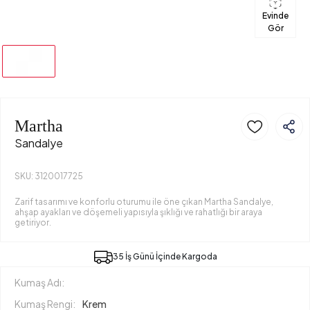
Evinde
Gör
Martha
Sandalye
SKU: 3120017725
Zarif tasarımı ve konforlu oturumu ile öne çıkan Martha Sandalye,
ahşap ayakları ve döşemeli yapısıyla şıklığı ve rahatlığı bir araya
getiriyor.
35 İş Günü İçinde Kargoda
Kumaş Adı:
Kumaş Rengi:
Krem