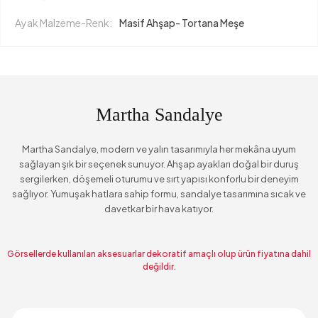
Ayak Malzeme-Renk:
Masif Ahşap- Tortana Meşe
Martha Sandalye
Martha Sandalye, modern ve yalın tasarımıyla her mekâna uyum
sağlayan şık bir seçenek sunuyor. Ahşap ayakları doğal bir duruş
sergilerken, döşemeli oturumu ve sırt yapısı konforlu bir deneyim
sağlıyor. Yumuşak hatlara sahip formu, sandalye tasarımına sıcak ve
davetkar bir hava katıyor.
Görsellerde kullanılan aksesuarlar dekoratif amaçlı olup ürün fiyatına dahil
değildir.