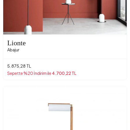
Lionte
Abajur
5.875,28 TL
Sepette %20 İndirim ile
4.700,22 TL