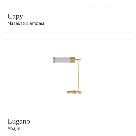
Capy
Masaüstü Lambası
Lugano
Abajur