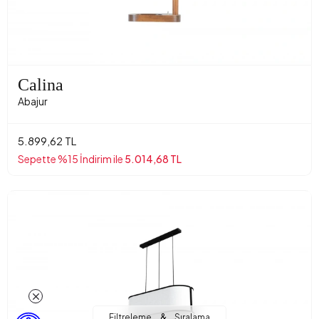
Calina
Abajur
5.899,62 TL
Sepette %15 İndirim ile
5.014,68 TL
&
Filtreleme
Sıralama