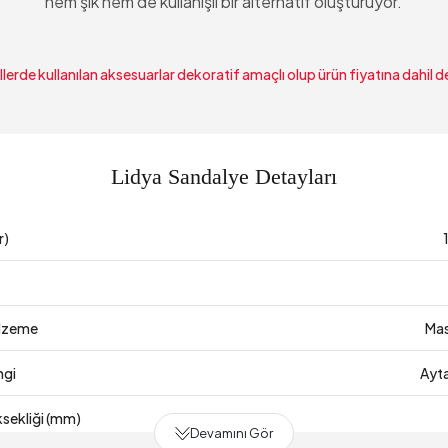
hem şık hem de kullanışlı bir alternatif oluşturuyor.
lerde kullanılan aksesuarlar dekoratif amaçlı olup ürün fiyatına dahil de
Lidya Sandalye Detayları
r)
lzeme
Mas
ngi
Ayta
sekliği (mm)
Devamını Gör