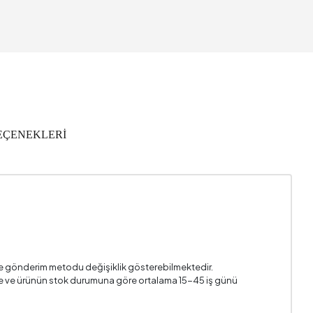
630 mm
ıl Garanti
540 mm
I Döşeme
EÇENEKLERİ
0,23 m3
100 kg
470 mm
500 mm
k Konfor
i ve gönderim metodu değişiklik gösterebilmektedir.
n ile ve ürünün stok durumuna göre ortalama 15-45 iş günü
470 mm