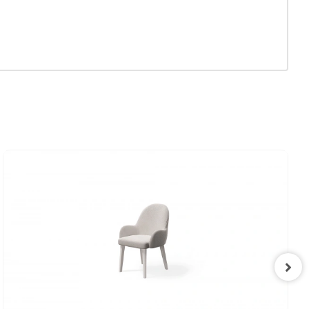
28 DNS
1
850 mm
e Dokulu
Gri
aşı Beyaz