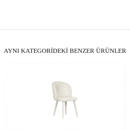
Malzemesi
yısı
ik (mm)
dı
Kadif
AYNI KATEGORİDEKİ BENZER ÜRÜNLER
engi
lzeme-Renk
Masif Ahşap- Ayt