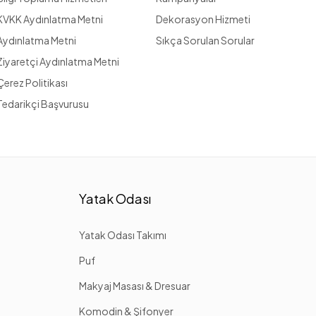
KVKK Aydınlatma Metni
Dekorasyon Hizmeti
Aydınlatma Metni
Sıkça Sorulan Sorular
Ziyaretçi Aydınlatma Metni
Çerez Politikası
Tedarikçi Başvurusu
Yatak Odası
Yatak Odası Takımı
Puf
Makyaj Masası & Dresuar
Komodin & Şifonyer