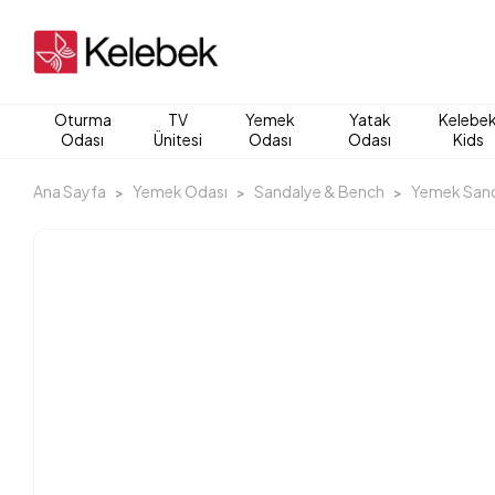
Oturma
TV
Yemek
Yatak
Kelebe
Odası
Ünitesi
Odası
Odası
Kids
Ana Sayfa
Yemek Odası
Sandalye & Bench
Yemek Sand