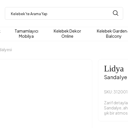
k
Tamamlayıcı
Kelebek Dekor
Kelebek Garden
Mobilya
Online
Balcony
alyesi
Lidya
Sandalye
SKU: 31200
Zarif detayla
Sandalye, ahş
şık bir atmos