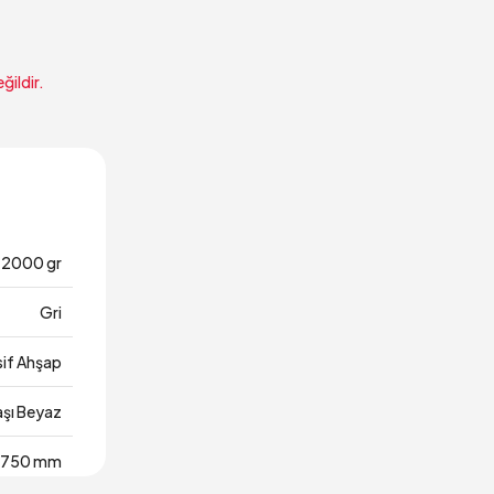
ğildir.
12000 gr
Gri
if Ahşap
şı Beyaz
750 mm