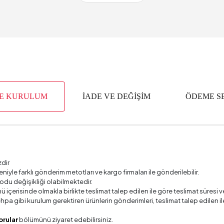
 (mm)
Süresi
2 Y
 (mm)
alzemesi
Masif Ahşap 
VE KURULUM
İADE VE DEĞİŞİM
ÖDEME S
m3)
m Taşıma Kapasitesi (kg)
erinliği (mm)
zdir
Genişliği (mm)
deniyle farklı gönderim metotları ve kargo firmaları ile gönderilebilir.
odu değişikliği olabilmektedir.
Konforu
Dinami
ü içerisinde olmakla birlikte teslimat talep edilen ile göre teslimat süres
 sehpa gibi kurulum gerektiren ürünlerin gönderimleri, teslimat talep edile
Yüksekliği (mm)
orular
bölümünü ziyaret edebilirsiniz.