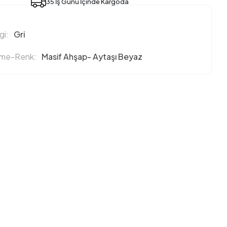
35 İş Günü İçinde Kargoda
i:
Gri
eme-Renk:
Masif Ahşap- Aytaşı Beyaz