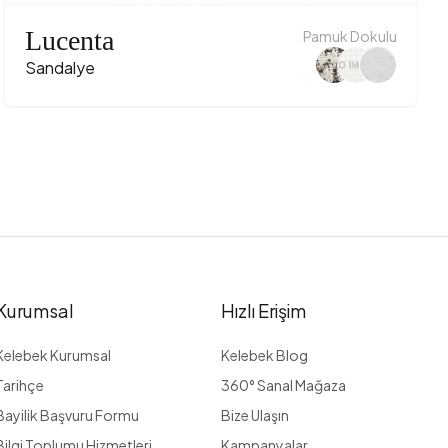
Lucenta
Pamuk Dokulu
Sandalye
Kurumsal
Hızlı Erişim
Kelebek Kurumsal
Kelebek Blog
Tarihçe
360° Sanal Mağaza
Bayilik Başvuru Formu
Bize Ulaşın
Bilgi Toplumu Hizmetleri
Kampanyalar