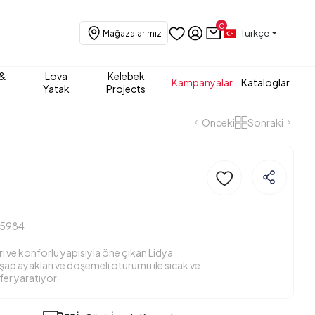
0
Türkçe
Mağazalarımız
 &
Lova
Kelebek
Kampanyalar
Kataloglar
Yatak
Projects
Önceki
Sonraki
15984
rı ve konforlu yapısıyla öne çıkan Lidya
ap ayakları ve döşemeli oturumu ile sıcak ve
fer yaratıyor.