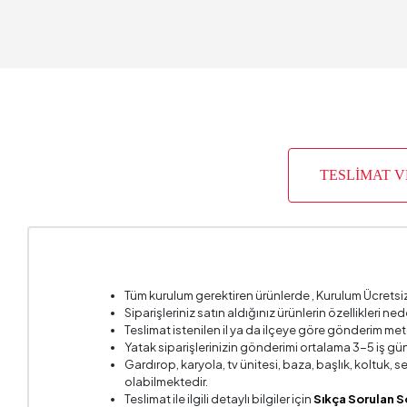
Derinlik
Garanti 
Genişlik
Gövde M
TESLİMAT 
Hacim (
Maksimu
Oturma D
Tüm kurulum gerektiren ürünlerde , Kurulum Ücretsi
Oturma 
Siparişleriniz satın aldığınız ürünlerin özellikleri ne
Teslimat istenilen il ya da ilçeye göre gönderim met
Oturma 
Yatak siparişlerinizin gönderimi ortalama 3-5 iş gün
Gardırop, karyola, tv ünitesi, baza, başlık, koltuk,
Oturma 
olabilmektedir.
Teslimat ile ilgili detaylı bilgiler için
Sıkça Sorulan S