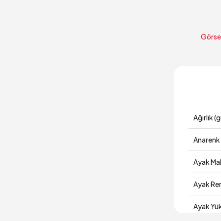
Görsel
Ağırlık (g
Anarenk
Ayak Ma
Ayak Re
Ayak Yük