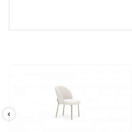
Oturum 
Paket Sa
Yüksekl
Kumaş A
Kumaş R
Ayak Ma