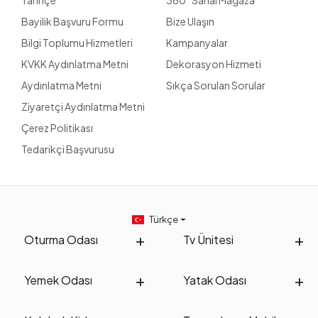
Tarihçe
360° Sanal Mağaza
Bayilik Başvuru Formu
Bize Ulaşın
Bilgi Toplumu Hizmetleri
Kampanyalar
KVKK Aydınlatma Metni
Dekorasyon Hizmeti
Aydınlatma Metni
Sıkça Sorulan Sorular
Ziyaretçi Aydınlatma Metni
Çerez Politikası
Tedarikçi Başvurusu
Türkçe
Oturma Odası
Tv Ünitesi
Yemek Odası
Yatak Odası