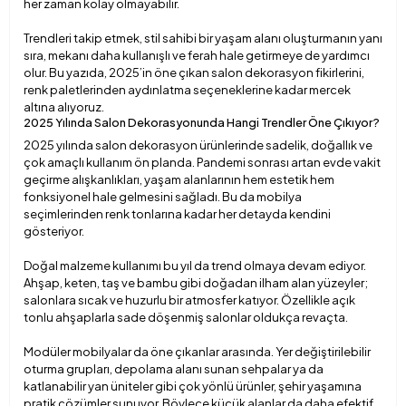
her zaman kolay olmayabilir.
Trendleri takip etmek, stil sahibi bir yaşam alanı oluşturmanın yanı
sıra, mekanı daha kullanışlı ve ferah hale getirmeye de yardımcı
olur. Bu yazıda, 2025’in öne çıkan salon dekorasyon fikirlerini,
renk paletlerinden aydınlatma seçeneklerine kadar mercek
altına alıyoruz.
2025 Yılında Salon Dekorasyonunda Hangi Trendler Öne Çıkıyor?
2025 yılında salon dekorasyon ürünlerinde sadelik, doğallık ve
çok amaçlı kullanım ön planda. Pandemi sonrası artan evde vakit
geçirme alışkanlıkları, yaşam alanlarının hem estetik hem
fonksiyonel hale gelmesini sağladı. Bu da mobilya
seçimlerinden renk tonlarına kadar her detayda kendini
gösteriyor.
Doğal malzeme kullanımı bu yıl da trend olmaya devam ediyor.
Ahşap, keten, taş ve bambu gibi doğadan ilham alan yüzeyler;
salonlara sıcak ve huzurlu bir atmosfer katıyor. Özellikle açık
tonlu ahşaplarla sade döşenmiş salonlar oldukça revaçta.
Modüler mobilyalar da öne çıkanlar arasında. Yer değiştirilebilir
oturma grupları, depolama alanı sunan sehpalar ya da
katlanabilir yan üniteler gibi çok yönlü ürünler, şehir yaşamına
pratik çözümler sunuyor. Böylece küçük alanlar da daha efektif