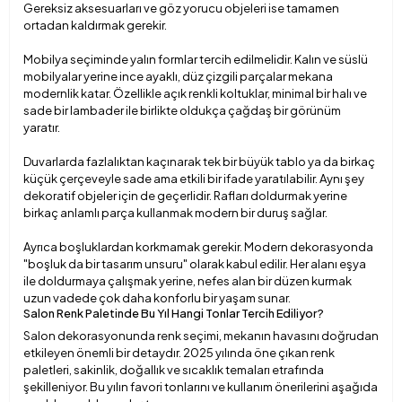
Gereksiz aksesuarları ve göz yorucu objeleri ise tamamen
ortadan kaldırmak gerekir.
Mobilya seçiminde yalın formlar tercih edilmelidir. Kalın ve süslü
mobilyalar yerine ince ayaklı, düz çizgili parçalar mekana
modernlik katar. Özellikle açık renkli koltuklar, minimal bir halı ve
sade bir lambader ile birlikte oldukça çağdaş bir görünüm
yaratır.
Duvarlarda fazlalıktan kaçınarak tek bir büyük tablo ya da birkaç
küçük çerçeveyle sade ama etkili bir ifade yaratılabilir. Aynı şey
dekoratif objeler için de geçerlidir. Rafları doldurmak yerine
birkaç anlamlı parça kullanmak modern bir duruş sağlar.
Ayrıca boşluklardan korkmamak gerekir. Modern dekorasyonda
"boşluk da bir tasarım unsuru" olarak kabul edilir. Her alanı eşya
ile doldurmaya çalışmak yerine, nefes alan bir düzen kurmak
uzun vadede çok daha konforlu bir yaşam sunar.
Salon Renk Paletinde Bu Yıl Hangi Tonlar Tercih Ediliyor?
Salon dekorasyonunda renk seçimi, mekanın havasını doğrudan
etkileyen önemli bir detaydır. 2025 yılında öne çıkan renk
paletleri, sakinlik, doğallık ve sıcaklık temaları etrafında
şekilleniyor. Bu yılın favori tonlarını ve kullanım önerilerini aşağıda