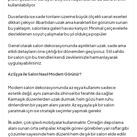
kullanılabiliyor.
Duvarlarda ise sade tonların üzerine büyük ölçekli sanat eserleri
dikkat çekiyor. Abartıdan uzak ama karakterli bir görünüm sunan
bu yaklaşım, salonlara galeri havası katıyor. Minimal
çerçevelerle
desteklenen soyut çalışmalar bu yıl oldukça popüler.
Genel olarak salon dekorasyonunda aşırılıktan uzak, sade ama
etkili detayların öne çıktığı bir dönemden geçiyoruz. Stil sahibi
bir salon için bu trendleri kendi zevklerinizle harmanlayarak
uygulayabilirsiniz.
Az Eşya ile Salon Nasıl Modern Görünür?
Modern salon dekorasyonunda az eşya kullanımı sadece
estetik değil, aynı zamanda zihinsel bir ferahlık da sağlar.
Karmaşık düzenlerden uzak durmak, hem gözü hem ruhu
dinlendiren bir yaşam alanı yaratır. Az eşyayla şık bir salon
yaratmak için ise stratejik seçimler yapmak gerekir.
İlk adım, çok işlevli mobilyalar kullanmaktır. Örneğin depolama
alanı sunan orta sehpalar, kitaplık görevi görebilen yan raflar gibi
çözümler sayesinde hem düzenli hem de şık bir salon elde edilir.