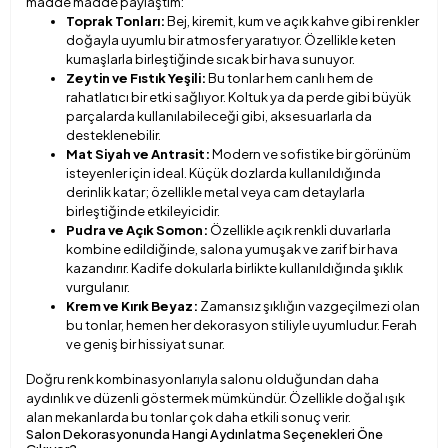
madde madde paylaştım:
Toprak Tonları:
Bej, kiremit, kum ve açık kahve gibi renkler
doğayla uyumlu bir atmosfer yaratıyor. Özellikle keten
kumaşlarla birleştiğinde sıcak bir hava sunuyor.
Zeytin ve Fıstık Yeşili:
Bu tonlar hem canlı hem de
rahatlatıcı bir etki sağlıyor. Koltuk ya da perde gibi büyük
parçalarda kullanılabileceği gibi, aksesuarlarla da
desteklenebilir.
Mat Siyah ve Antrasit:
Modern ve sofistike bir görünüm
isteyenler için ideal. Küçük dozlarda kullanıldığında
derinlik katar; özellikle metal veya cam detaylarla
birleştiğinde etkileyicidir.
Pudra ve Açık Somon:
Özellikle açık renkli duvarlarla
kombine edildiğinde, salona yumuşak ve zarif bir hava
kazandırır. Kadife dokularla birlikte kullanıldığında şıklık
vurgulanır.
Krem ve Kırık Beyaz:
Zamansız şıklığın vazgeçilmezi olan
bu tonlar, hemen her dekorasyon stiliyle uyumludur. Ferah
ve geniş bir hissiyat sunar.
Doğru renk kombinasyonlarıyla salonu olduğundan daha
aydınlık ve düzenli göstermek mümkündür. Özellikle doğal ışık
alan mekanlarda bu tonlar çok daha etkili sonuç verir.
Salon Dekorasyonunda Hangi Aydınlatma Seçenekleri Öne