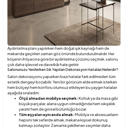
Aydınlatma planı yapılırken hem doğal ışık kaynağı hem de
mekanda geçirilen zaman göz önünde bulundurulmalıdır. Her
köşenin ihtiyacına göre bir aydınlatma çözümü seçmek, salonu
çok daha işlevsel ve davetkâr hale getirir.
Salonunuzu Yenilerken Sık Yapılan Dekorasyon Hataları Nelerdir?
Salon dekorasyonu yaparken bazı hatalar fark edilmeden tüm
estetik dengeyi bozabilir. Yeni bir görünüm elde etmek isterken
hem bütçeyi hem konforu olumsuz etkileyen bu yaygın hataları
aşağıda sıraladım:
Ölçü almadan mobilya seçmek:
Koltuk ya da masa gibi
büyük parçalar, alana uygun olmadığında hem sıkışıklık
yaratır hem de görsel bütünlüğü bozar.
Tüm eşyaları aynı anda almak:
Mobilya ve aksesuarların
hepsini tek seferde almak, mekana kişisel dokunuş
katmayı zorlaştırır. Zamanla şekillenen seçimler daha