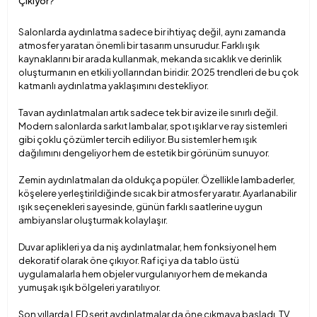
Çıkıyor?
Salonlarda aydınlatma sadece bir ihtiyaç değil, aynı zamanda
atmosfer yaratan önemli bir tasarım unsurudur. Farklı ışık
kaynaklarını bir arada kullanmak, mekanda sıcaklık ve derinlik
oluşturmanın en etkili yollarından biridir. 2025 trendleri de bu çok
katmanlı aydınlatma yaklaşımını destekliyor.
Tavan aydınlatmaları artık sadece tek bir avize ile sınırlı değil.
Modern salonlarda sarkıt lambalar, spot ışıklar ve ray sistemleri
gibi çoklu çözümler tercih ediliyor. Bu sistemler hem ışık
dağılımını dengeliyor hem de estetik bir görünüm sunuyor.
Zemin aydınlatmaları da oldukça popüler. Özellikle lambaderler,
köşelere yerleştirildiğinde sıcak bir atmosfer yaratır. Ayarlanabilir
ışık seçenekleri sayesinde, günün farklı saatlerine uygun
ambiyanslar oluşturmak kolaylaşır.
Duvar aplikleri ya da niş aydınlatmalar, hem fonksiyonel hem
dekoratif olarak öne çıkıyor. Raf içi ya da tablo üstü
uygulamalarla hem objeler vurgulanıyor hem de mekanda
yumuşak ışık bölgeleri yaratılıyor.
Son yıllarda LED şerit aydınlatmalar da öne çıkmaya başladı. TV