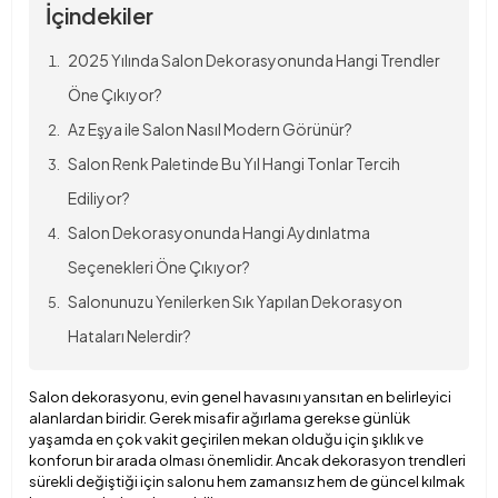
İçindekiler
2025 Yılında Salon Dekorasyonunda Hangi Trendler
Öne Çıkıyor?
Az Eşya ile Salon Nasıl Modern Görünür?
Salon Renk Paletinde Bu Yıl Hangi Tonlar Tercih
Ediliyor?
Salon Dekorasyonunda Hangi Aydınlatma
Seçenekleri Öne Çıkıyor?
Salonunuzu Yenilerken Sık Yapılan Dekorasyon
Hataları Nelerdir?
Salon dekorasyonu, evin genel havasını yansıtan en belirleyici
alanlardan biridir. Gerek misafir ağırlama gerekse günlük
yaşamda en çok vakit geçirilen mekan olduğu için şıklık ve
konforun bir arada olması önemlidir. Ancak dekorasyon trendleri
sürekli değiştiği için salonu hem zamansız hem de güncel kılmak