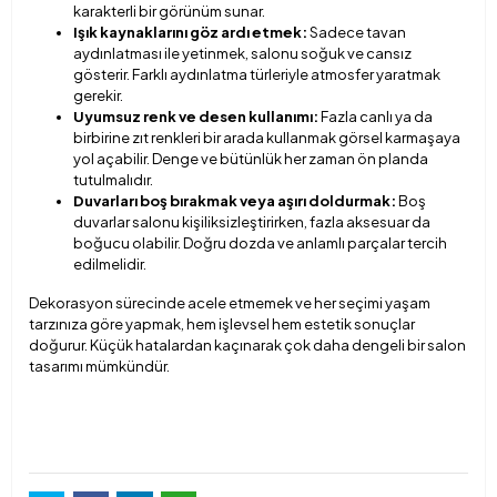
karakterli bir görünüm sunar.
Işık kaynaklarını göz ardı etmek:
Sadece tavan
aydınlatması ile yetinmek, salonu soğuk ve cansız
gösterir. Farklı aydınlatma türleriyle atmosfer yaratmak
gerekir.
Uyumsuz renk ve desen kullanımı:
Fazla canlı ya da
birbirine zıt renkleri bir arada kullanmak görsel karmaşaya
yol açabilir. Denge ve bütünlük her zaman ön planda
tutulmalıdır.
Duvarları boş bırakmak veya aşırı doldurmak:
Boş
duvarlar salonu kişiliksizleştirirken, fazla aksesuar da
boğucu olabilir. Doğru dozda ve anlamlı parçalar tercih
edilmelidir.
Dekorasyon sürecinde acele etmemek ve her seçimi yaşam
tarzınıza göre yapmak, hem işlevsel hem estetik sonuçlar
doğurur. Küçük hatalardan kaçınarak çok daha dengeli bir salon
tasarımı mümkündür.