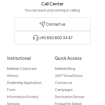
Call Center
You can reach us by writing or calling.
Contact us
+90 850 800 34 87
Institutional
Quick Access
Kelebek Corporate
Kelebek Blog
History
360° Virtual Store
Dealership Application
Contact us
Form
Campaigns
Information Society
Decoration Service
Services
Frequently Asked