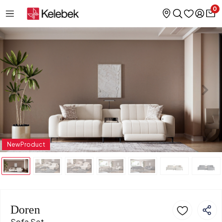
0
NewProduct
Doren
Sofa Set