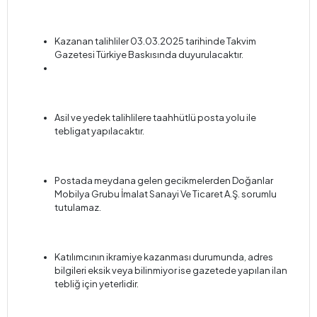
Kazanan talihliler 03.03.2025 tarihinde Takvim
Gazetesi Türkiye Baskısında duyurulacaktır.
Asil ve yedek talihlilere taahhütlü posta yolu ile
tebligat yapılacaktır.
Postada meydana gelen gecikmelerden Doğanlar
Mobilya Grubu İmalat Sanayi Ve Ticaret A.Ş. sorumlu
tutulamaz.
Katılımcının ikramiye kazanması durumunda, adres
bilgileri eksik veya bilinmiyor ise gazetede yapılan ilan
tebliğ için yeterlidir.