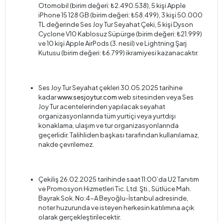
Otomobil (birim değeri: ₺2.490.538), 5 kişi Apple
iPhone 15 128 GB (birim değeri: ₺58.499), 3 kişi 50.000
TL değerinde Ses Joy Tur Seyahat Çeki, 5 kişi Dyson
Cyclone V10 Kablosuz Süpürge (birim değeri: ₺21.999)
ve 10 kişi Apple AirPods (3. nesil) ve Lightning Şarj
Kutusu (birim değeri: ₺6.799) ikramiyesi kazanacaktır.
Ses Joy Tur Seyahat çekleri 30.05.2025 tarihine
kadar
www.sesjoytur.com
web sitesinden veya Ses
Joy Tur acentelerinden yapılacak seyahat
organizasyonlarında tüm yurtiçi veya yurtdışı
konaklama, ulaşım ve tur organizasyonlarında
geçerlidir. Talihliden başkası tarafından kullanılamaz,
nakde çevrilemez.
Çekiliş 26.02.2025 tarihinde saat 11:00’da U2 Tanıtım
ve Promosyon Hizmetleri Tic. Ltd. Şti., Sütlüce Mah.
Bayrak Sok. No:4-A Beyoğlu-İstanbul adresinde,
noter huzurunda ve isteyen herkesin katılımına açık
olarak gerçekleştirilecektir.