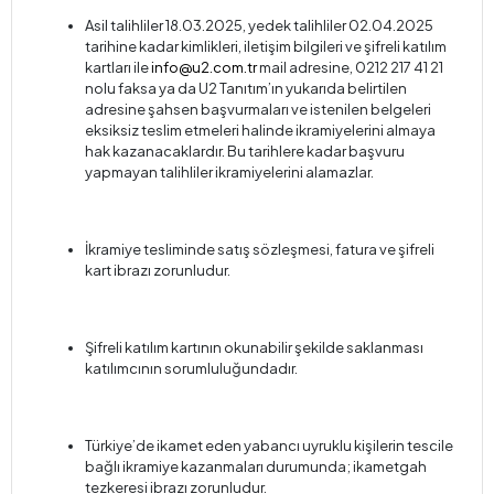
Asil talihliler 18.03.2025, yedek talihliler 02.04.2025
tarihine kadar kimlikleri, iletişim bilgileri ve şifreli katılım
kartları ile
info@u2.com.tr
mail adresine, 0212 217 41 21
nolu faksa ya da U2 Tanıtım’ın yukarıda belirtilen
adresine şahsen başvurmaları ve istenilen belgeleri
eksiksiz teslim etmeleri halinde ikramiyelerini almaya
hak kazanacaklardır. Bu tarihlere kadar başvuru
yapmayan talihliler ikramiyelerini alamazlar.
İkramiye tesliminde satış sözleşmesi, fatura ve şifreli
kart ibrazı zorunludur.
Şifreli katılım kartının okunabilir şekilde saklanması
katılımcının sorumluluğundadır.
Türkiye’de ikamet eden yabancı uyruklu kişilerin tescile
bağlı ikramiye kazanmaları durumunda; ikametgah
tezkeresi ibrazı zorunludur.