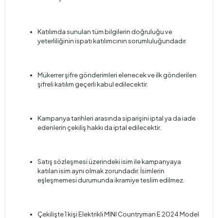
Katılımda sunulan tüm bilgilerin doğruluğu ve
yeterliliğinin ispatı katılımcının sorumluluğundadır.
Mükerrer şifre gönderimleri elenecek ve ilk gönderilen
şifreli katılım geçerli kabul edilecektir.
Kampanya tarihleri arasında siparişini iptal ya da iade
edenlerin çekiliş hakkı da iptal edilecektir.
Satış sözleşmesi üzerindeki isim ile kampanyaya
katılan isim aynı olmak zorundadır. İsimlerin
eşleşmemesi durumunda ikramiye teslim edilmez.
Çekilişte 1 kişi Elektrikli MINI Countryman E 2024 Model