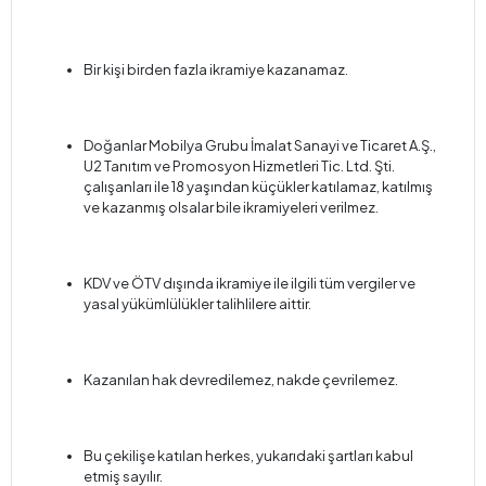
Bir kişi birden fazla ikramiye kazanamaz.
Doğanlar Mobilya Grubu İmalat Sanayi ve Ticaret A.Ş.,
U2 Tanıtım ve Promosyon Hizmetleri Tic. Ltd. Şti.
çalışanları ile 18 yaşından küçükler katılamaz, katılmış
ve kazanmış olsalar bile ikramiyeleri verilmez.
KDV ve ÖTV dışında ikramiye ile ilgili tüm vergiler ve
yasal yükümlülükler talihlilere aittir.
Kazanılan hak devredilemez, nakde çevrilemez.
Bu çekilişe katılan herkes, yukarıdaki şartları kabul
etmiş sayılır.