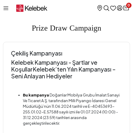
0
Prize Draw Campaign
Çekiliş Kampanyası
Kelebek Kampanyası - Şartlar ve
KoşullarKelebek’ten Yılın Kampanyası –
Seni Anlayan Hediyeler
Bu kampanya
Doğanlar Mobilya Grubu İmalat Sanayi
Ve Ticaret A.Ş. tarafından Milli Piyango İdaresi Genel
Müdürlüğü’nün 11.06.2024 tarihli ve E-40453693-
255.01.02-E.57588 sayılı izni ile 01.07.2024 (10:00) -
31.12.2024 (23:59) tarihleri arasında
gerçekleştirilecektir.